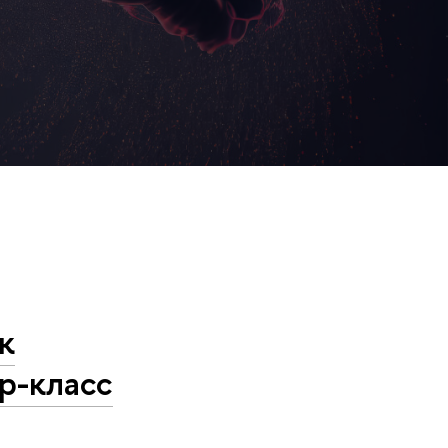
к
р-класс