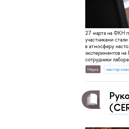
27 марта на ФКН п
участниками стали
в атмосферу насто
экспериментов на 
сотрудники лабор
Наука
мастер-кла
Рук
(CE