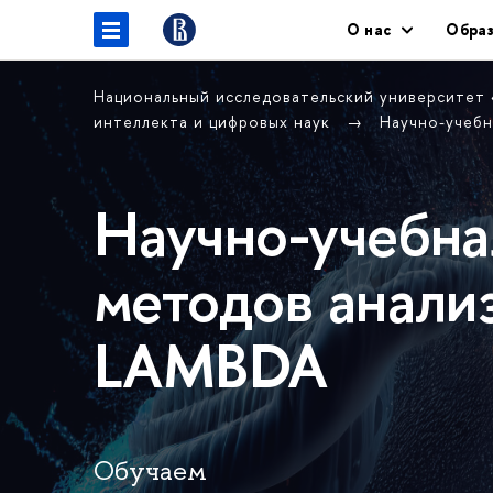
О нас
Образ
Национальный исследовательский университет
интеллекта и цифровых наук
Научно-учебн
Научно-учебна
методов анали
LAMBDA
Обучаем