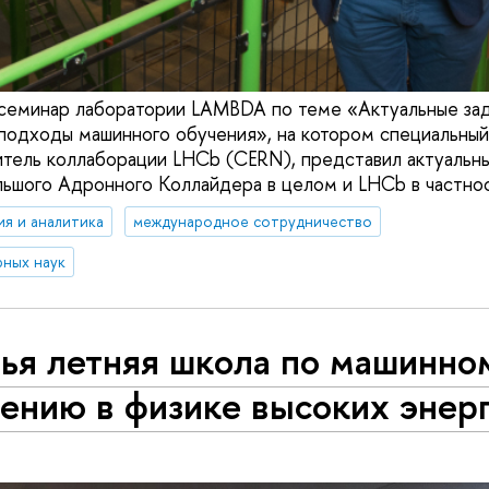
семинар лаборатории LAMBDA по теме «Актуальные зад
 подходы машинного обучения», на котором специальный 
дитель коллаборации LHCb (CERN), представил актуальн
ьшого Адронного Коллайдера в целом и LHCb в частнос
ия и аналитика
международное сотрудничество
ных наук
тья летняя школа по машинно
ению в физике высоких энер