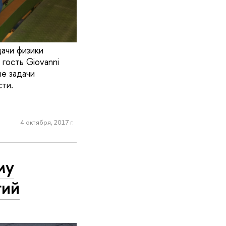
ачи физики
гость Giovanni
ые задачи
ти.
4 октября, 2017 г.
му
гий