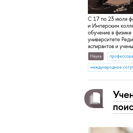
С 17 по 23 июля ф
и Имперским колл
обучение в физике 
университете Реди
аспирантов и учены
Наука
профессор
международное сотр
Уче
поис