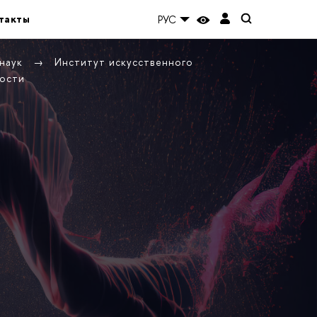
такты
РУС
 наук
Институт искусственного
ости