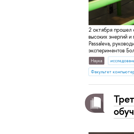
2 октября прошел 
высоких энергий и
Passaleva, руково
экспериментов Бол
Наука
исследован
Факультет компьютер
Тре
обуч