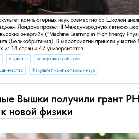
акультет компьютерных наук совместно со Школой анал
еджем Лондона провел III Международную летнюю шк
высоких энергий» (“Machine Learning in High Energy Physi
нга (Великобритания). В мероприятии приняли участие 
х из 18 стран и 47 университетов.
а
студенты
репортаж о событии
удничество
Факультет компьютерных наук
ные Вышки получили грант Р
к новой физики