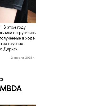
. В этом году
льники погрузились
полученные в ходе
тие научные
с Деркач.
2 апреля, 2018 г.
b
LAMBDA