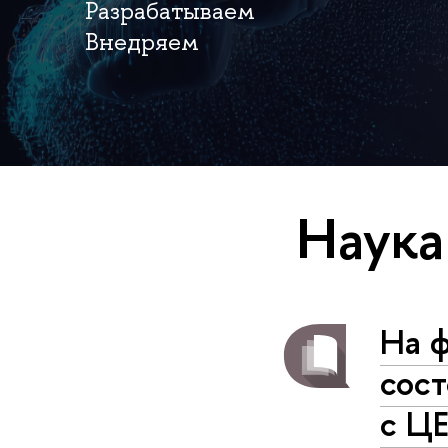
Разрабатываем
Внедряем
Наука
На 
сос
с Ц