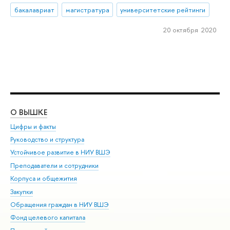
бакалавриат
магистратура
университетские рейтинги
20 октября 2020
О ВЫШКЕ
ОБ
Цифры и факты
Ли
Руководство и структура
Дов
Устойчивое развитие в НИУ ВШЭ
Ол
Преподаватели и сотрудники
При
Корпуса и общежития
Вы
Закупки
При
Обращения граждан в НИУ ВШЭ
Ас
Фонд целевого капитала
До