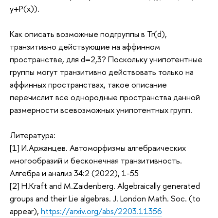
y+P(x)).
Как описать возможные подгруппы в Tr(d),
транзитивно действующие на аффинном
пространстве, для d=2,3? Поскольку унипотентные
группы могут транзитивно действовать только на
аффинных пространствах, такое описание
перечислит все однородные пространства данной
размерности всевозможных унипотентных групп.
Литература:
[1] И.Аржанцев. Автоморфизмы алгебраических
многообразий и бесконечная транзитивность.
Алгебра и анализ 34:2 (2022), 1-55
[2] H.Kraft and M.Zaidenberg. Algebraically generated
groups and their Lie algebras. J. London Math. Soc. (to
appear),
https://arxiv.org/abs/2203.11356