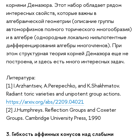
корнями Демазюра. Этот набор обладает рядом
интересных свойств, которые важны в
алгебраической геометрии (описание группы
автоморфизмов полного торического многообразия)
и в алгебре (однородные локально нильпотентные
дифференцирования алгебры многочленов). При
этом структурная теория корней Демазюра еще не
построена, и здесь есть много интересных задач.
Литература:
[1] I.Arzhantsev, A.Perepechko, and K.Shakhmatov.
Radiant toric varieties and unipotent group actions.
https://arxiv.org/abs/2209.04021
[2] J.Humphreys. Reflection Groups and Coxeter
Groups. Cambridge University Press, 1990
3. Гибкость аффинных конусов над слабыми