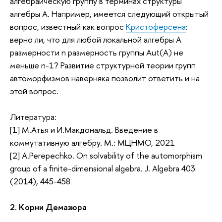
алгебраическую группу в терминах структуры
алгебры A. Например, имеется следующий открытый
вопрос, известный как вопрос
Кристоферсена
:
верно ли, что для любой локальной алгебры A
размерности n размерность группы Aut(A) не
меньшe n-1? Развитие структурной теории групп
автоморфизмов наверняка позволит ответить и на
этой вопрос.
Литература:
[1] М.Атья и И.Макдональд. Введение в
коммутативную алгебру. М.: МЦНМО, 2021
[2] A.Perepechko. On solvability of the automorphism
group of a finite-dimensional algebra. J. Algebra 403
(2014), 445-458
2. Корни Демазюра