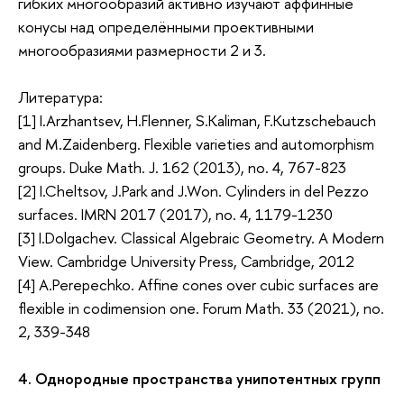
гибких многообразий активно изучают аффинные
конусы над определёнными проективными
многообразиями размерности 2 и 3.
Литература:
[1] I.Arzhantsev, H.Flenner, S.Kaliman, F.Kutzschebauch
and M.Zaidenberg. Flexible varieties and automorphism
groups. Duke Math. J. 162 (2013), no. 4, 767-823
[2] I.Cheltsov, J.Park and J.Won. Cylinders in del Pezzo
surfaces. IMRN 2017 (2017), no. 4, 1179-1230
[3] I.Dolgachev. Classical Algebraic Geometry. A Modern
View. Cambridge University Press, Cambridge, 2012
[4] A.Perepechko. Affine cones over cubic surfaces are
flexible in codimension one. Forum Math. 33 (2021), no.
2, 339-348
4. Однородные пространства унипотентных групп