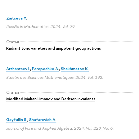
Zaitseva Y.
Results in Mathematics. 2024. Vol. 79.
Статья
Radiant toric varieties and unipotent group actions
Arzhantsev I.
,
Perepechko A.
,
Shakhmatov K.
Bulletin des Sciences Mathematiques. 2024. Vol. 192.
Статья
Modified Makar-Limanov and Derksen invariants
Gayfullin S.
,
Shafarevich A.
Journal of Pure and Applied Algebra. 2024. Vol. 228. No. 6.