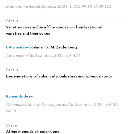
Математический сборник. 2024. Т. 215. № 10.
С. 89-113.
Статья
Varieties covered by affine spaces, uniformly rational
varieties and their cones
I. Arzhantsev
, Kaliman S.,
M. Zaidenberg
.
Advances in Mathematics. 2024. Vol. 437.
Статья
Degenerations of spherical subalgebras and spherical roots
Roman Avdeev
.
Communications in Contemporary Mathematics. 2024. Vol. 26.
No. 6.
Статья
Affine monoids of corank one