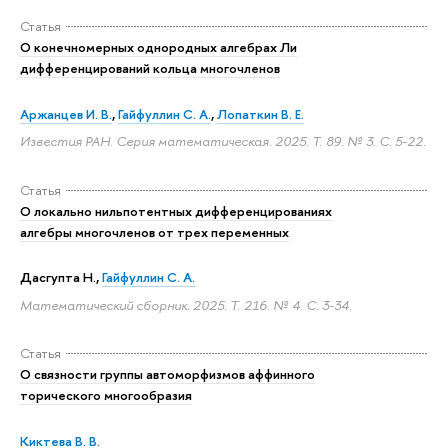
Статья
О конечномерных однородных алгебрах Ли
дифференцирований кольца многочленов
Аржанцев И. В.
,
Гайфуллин С. А.
,
Лопаткин В. Е.
Известия РАН. Серия математическая. 2025. Т. 89. № 3.
С. 5-22.
Статья
О локально нильпотентных дифференцированиях
алгебры многочленов от трех переменных
Дасгупта Н.
,
Гайфуллин С. А.
Математический сборник. 2025. Т. 216. № 4.
С. 3-34.
Статья
О связности группы автоморфизмов аффинного
торического многообразия
Киктева В. В.