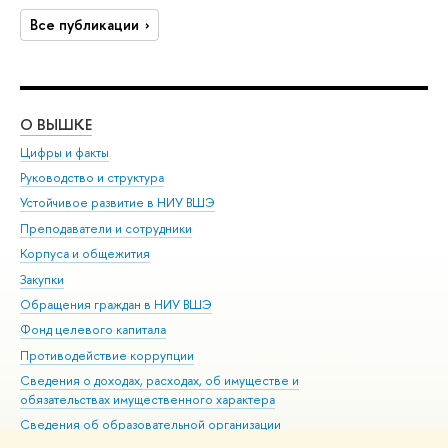
Все публикации
О ВЫШКЕ
ОБ
Цифры и факты
Ли
Руководство и структура
Дов
Устойчивое развитие в НИУ ВШЭ
Ол
Преподаватели и сотрудники
При
Корпуса и общежития
Вы
Закупки
При
Обращения граждан в НИУ ВШЭ
Ас
Фонд целевого капитала
До
Противодействие коррупции
Цен
Сведения о доходах, расходах, об имуществе и
Би
обязательствах имущественного характера
Об
Сведения об образовательной организации
Обр