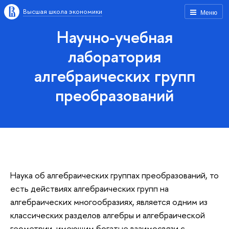
Высшая школа экономики
Меню
Научно-учебная
лаборатория
алгебраических групп
преобразований
Наука об алгебраических группах преобразований, то
есть действиях алгебраических групп на
алгебраических многообразиях, является одним из
классических разделов алгебры и алгебраической
геометрии, имеющим богатые взаимосвязи с