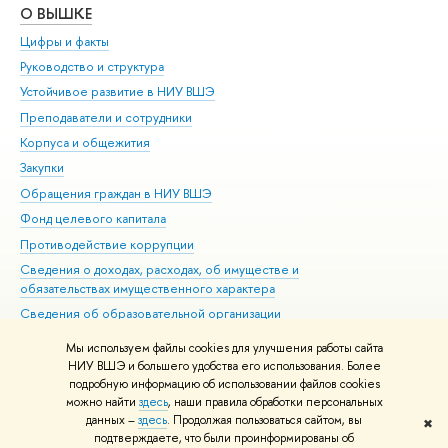
О ВЫШКЕ
ОБ
Цифры и факты
Ли
Руководство и структура
Дов
Устойчивое развитие в НИУ ВШЭ
Ол
Преподаватели и сотрудники
При
Корпуса и общежития
Вы
Закупки
При
Обращения граждан в НИУ ВШЭ
Ас
Фонд целевого капитала
До
Противодействие коррупции
Цен
Сведения о доходах, расходах, об имуществе и
Би
обязательствах имущественного характера
Об
Сведения об образовательной организации
Обр
Людям с ограниченными возможностями здоровья
Мы используем файлы cookies для улучшения работы сайта
Единая платежная страница
НИУ ВШЭ и большего удобства его использования. Более
подробную информацию об использовании файлов cookies
Работа в Вышке
можно найти
здесь
, наши правила обработки персональных
данных –
здесь
. Продолжая пользоваться сайтом, вы
✖
Редактору
подтверждаете, что были проинформированы об