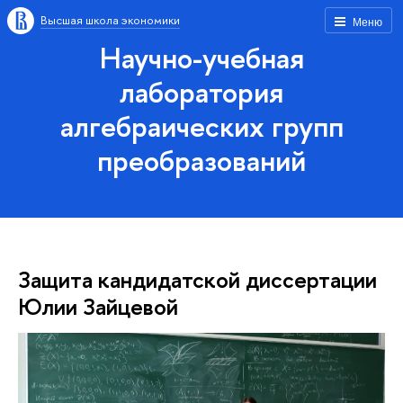
Высшая школа экономики
Меню
Научно-учебная
лаборатория
алгебраических групп
преобразований
Защита кандидатской диссертации
Юлии Зайцевой