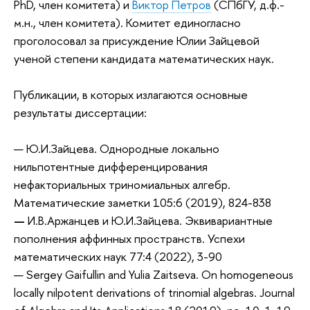
PhD, член комитета) и
Виктор Петров
(СПбГУ, д.ф.-
м.н., член комитета). Комитет единогласно
проголосовал за присуждение Юлии Зайцевой
ученой степени кандидата математических наук.
Публикации, в которых излагаются основные
результаты диссертации:
— Ю.И.Зайцева. Однородные локально
нильпотентные дифференцирования
нефакториальных триномиальных алгебр.
Математические заметки 105:6 (2019), 824-838
—
И.В.Аржанцев и Ю.И.Зайцева. Эквивариантные
пополнения аффинных пространств. Успехи
математических наук 77:4 (2022), 3-90
— Sergey Gaifullin and Yulia Zaitseva. On homogeneous
locally nilpotent derivations of trinomial algebras. Journal