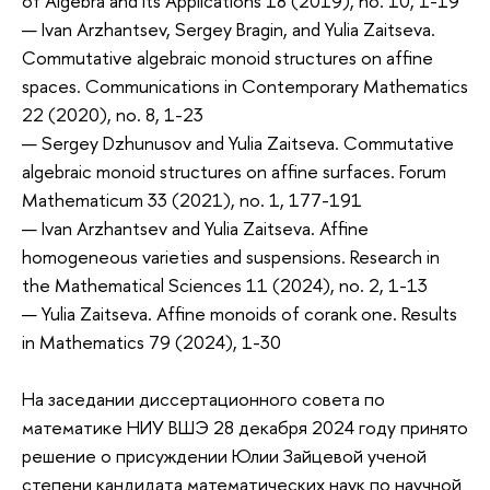
of Algebra and Its Applications 18 (2019), no. 10, 1-19
— Ivan Arzhantsev, Sergey Bragin, and Yulia Zaitseva.
Commutative algebraic monoid structures on affine
spaces. Communications in Contemporary Mathematics
22 (2020), no. 8, 1-23
— Sergey Dzhunusov and Yulia Zaitseva. Commutative
algebraic monoid structures on affine surfaces. Forum
Mathematicum 33 (2021), no. 1, 177-191
— Ivan Arzhantsev and Yulia Zaitseva. Affine
homogeneous varieties and suspensions. Research in
the Mathematical Sciences 11 (2024), no. 2, 1-13
— Yulia Zaitseva. Affine monoids of corank one. Results
in Mathematics 79 (2024), 1-30
На заседании диссертационного совета по
математике НИУ ВШЭ 28 декабря 2024 году принято
решение о присуждении Юлии Зайцевой ученой
степени кандидата математических наук по научной