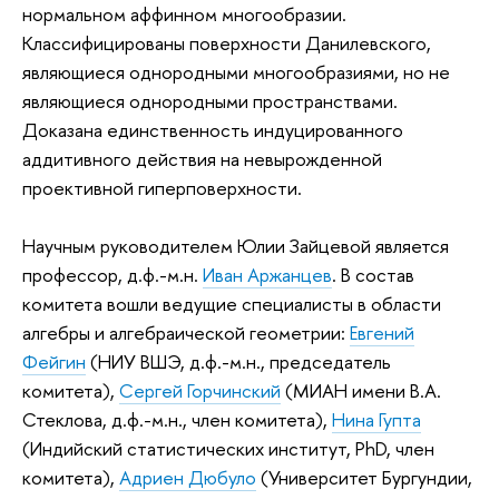
нормальном аффинном многообразии.
Классифицированы поверхности Данилевского,
являющиеся однородными многообразиями, но не
являющиеся однородными пространствами.
Доказана единственность индуцированного
аддитивного действия на невырожденной
проективной гиперповерхности.
Научным руководителем Юлии Зайцевой является
профессор, д.ф.-м.н.
Иван Аржанцев
. В состав
комитета вошли ведущие специалисты в области
алгебры и алгебраической геометрии:
Евгений
Фейгин
(НИУ ВШЭ, д.ф.-м.н., председатель
комитета),
Сергей Горчинский
(МИАН имени В.А.
Стеклова, д.ф.-м.н., член комитета),
Нина Гупта
(Индийский статистических институт, PhD, член
комитета),
Адриен Дюбуло
(Университет Бургундии,