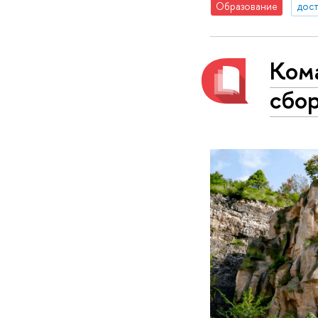
Образование
дос
Ком
сбо