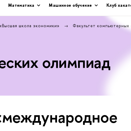
Математика
Машинное обучение
Клуб хака
 «Высшая школа экономики»
Факультет компьютерных
еских олимпиад
«международное