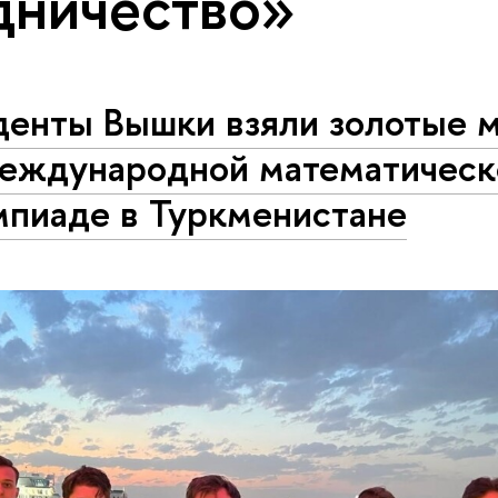
дничество»
денты Вышки взяли золотые 
международной математическ
мпиаде в Туркменистане