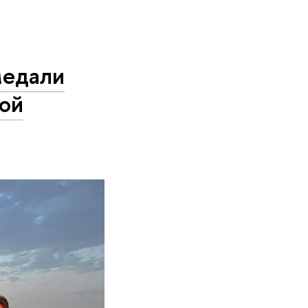
медали
ой