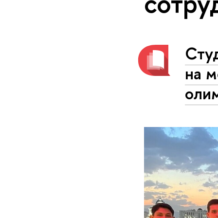
сотру
Сту
на 
оли