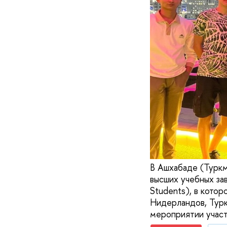
В Ашхабаде (Туркм
высших учебных за
Students), в котор
Нидерландов, Турк
мероприятии участ