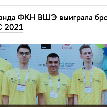
анда ФКН ВШЭ выиграла бро
C 2021