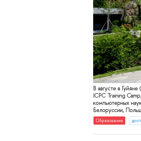
В августе в Гуйян
ICPC Training Camp
компьютерных наук
Белоруссии, Польш
Образование
дос