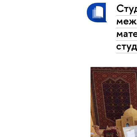
Сту
меж
мат
сту