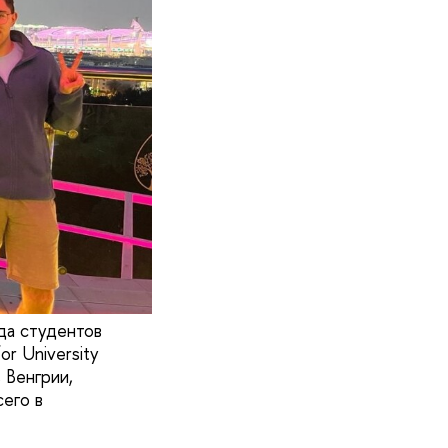
да студентов
r University
 Венгрии,
его в