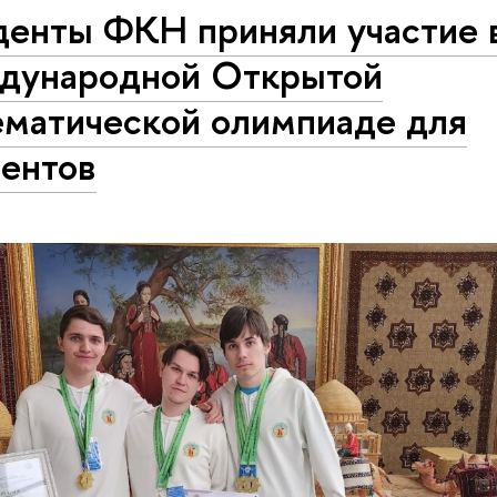
денты ФКН приняли участие 
дународной Открытой
ематической олимпиаде для
дентов