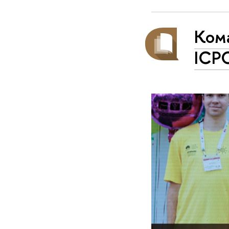
Ком
ICP