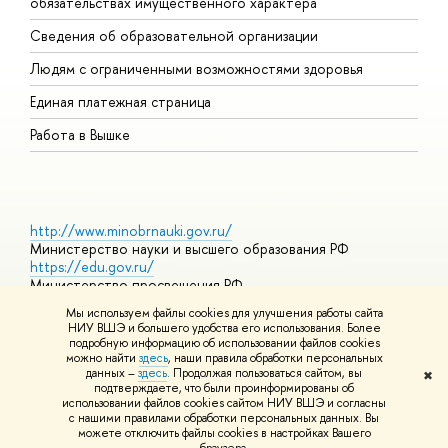
обязательствах имущественного характера
О
Сведения об образовательной организации
О
Людям с ограниченными возможностями здоровья
Единая платежная страница
Работа в Вышке
http://www.minobrnauki.gov.ru/
Министерство науки и высшего образования РФ
https://edu.gov.ru/
Министерство просвещения РФ
https://elearning.hse.ru/mooc
Мы используем файлы cookies для улучшения работы сайта
Массовые открытые онлайн-курсы
НИУ ВШЭ и большего удобства его использования. Более
подробную информацию об использовании файлов cookies
можно найти
здесь
, наши правила обработки персональных
данных –
здесь
. Продолжая пользоваться сайтом, вы
✖
© НИУ ВШЭ 1993–2026
Адреса и контакты
Условия
подтверждаете, что были проинформированы об
использования материалов
Политика конфиденциальности
Карта
использовании файлов cookies сайтом НИУ ВШЭ и согласны
сайта
с нашими правилами обработки персональных данных. Вы
Шрифты HSE Sans и HSE Slab разработаны в
Школе дизайна НИУ
можете отключить файлы cookies в настройках Вашего
ВШЭ