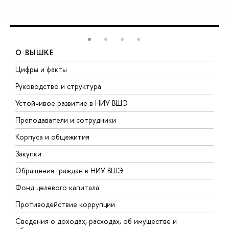
О ВЫШКЕ
Цифры и факты
Л
Руководство и структура
Д
Устойчивое развитие в НИУ ВШЭ
О
Преподаватели и сотрудники
П
Корпуса и общежития
В
Закупки
П
Обращения граждан в НИУ ВШЭ
А
Фонд целевого капитала
Д
Противодействие коррупции
Ц
Сведения о доходах, расходах, об имуществе и
Б