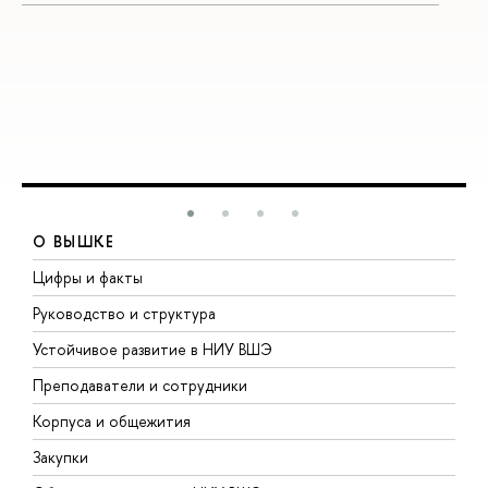
О ВЫШКЕ
Цифры и факты
Л
Руководство и структура
Д
Устойчивое развитие в НИУ ВШЭ
О
Преподаватели и сотрудники
П
Корпуса и общежития
В
Закупки
П