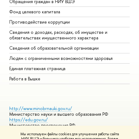
Обращения граждан в НИУ ВШЭ
А
Фонд целевого капитала
Д
Противодействие коррупции
Ц
Сведения о доходах, расходах, об имуществе и
Б
обязательствах имущественного характера
О
Сведения об образовательной организации
О
Людям с ограниченными возможностями здоровья
Единая платежная страница
Работа в Вышке
http://www.minobrnauki.gov.ru/
Министерство науки и высшего образования РФ
https://edu.gov.ru/
Министерство просвещения РФ
https://elearning.hse.ru/mooc
Мы используем файлы cookies для улучшения работы сайта
Массовые открытые онлайн-курсы
НИУ ВШЭ и большего удобства его использования. Более