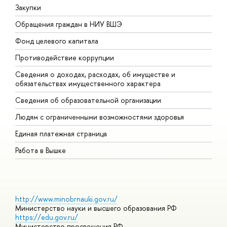
Закупки
П
Обращения граждан в НИУ ВШЭ
А
Фонд целевого капитала
Д
Противодействие коррупции
Ц
Сведения о доходах, расходах, об имуществе и
Б
обязательствах имущественного характера
О
Сведения об образовательной организации
О
Людям с ограниченными возможностями здоровья
Единая платежная страница
Работа в Вышке
http://www.minobrnauki.gov.ru/
Министерство науки и высшего образования РФ
https://edu.gov.ru/
Министерство просвещения РФ