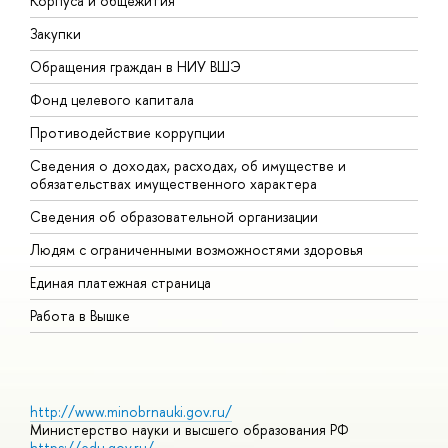
Корпуса и общежития
В
Закупки
П
Обращения граждан в НИУ ВШЭ
А
Фонд целевого капитала
Д
Противодействие коррупции
Ц
Сведения о доходах, расходах, об имуществе и
Б
обязательствах имущественного характера
О
Сведения об образовательной организации
О
Людям с ограниченными возможностями здоровья
Единая платежная страница
Работа в Вышке
http://www.minobrnauki.gov.ru/
Министерство науки и высшего образования РФ
https://edu.gov.ru/