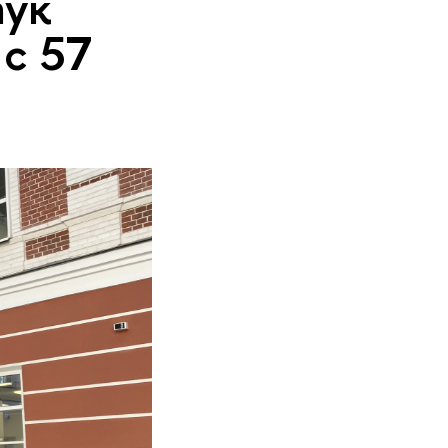
аук
с 57