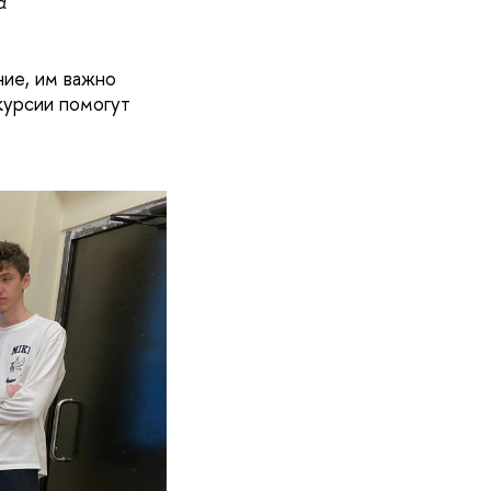
а
ние, им важно
скурсии помогут