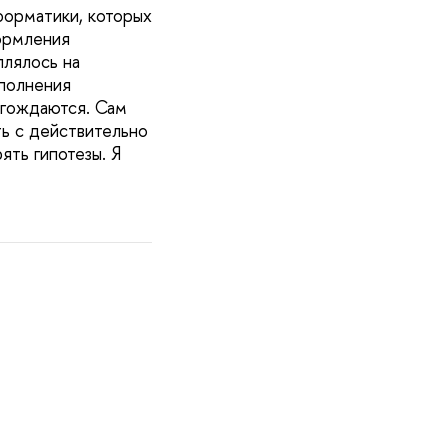
форматики, которых
формления
плялось на
ыполнения
игождаются. Сам
ть с действительно
ять гипотезы. Я