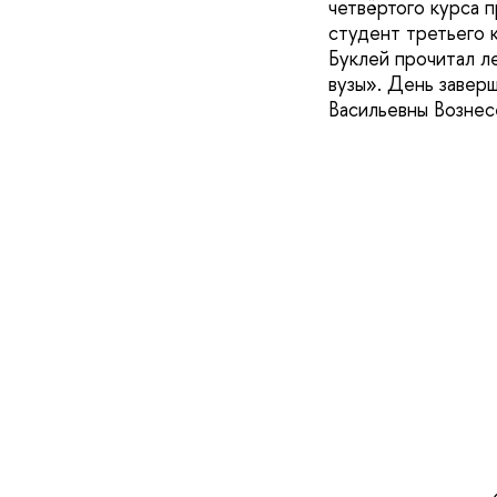
четвёртого курса 
студент третьего 
Буклей прочитал л
вузы». День завер
Васильевны Вознес