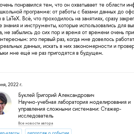
очень понравился тем, что он охватывает те области ин
в школьной программе: от работы с базами данных до о
 в LaTeX. Всё, что проходилось на занятиях, сразу закре
те знания и инструменты, которые использовались для в
а, не забылись до сих пор и время от времени очень пр
интересным: это первый раз, когда мне довелось работа
еальных данных, искать в них закономерности и провер
выки мне ещё не раз пригодятся в будущем.
ня, 2022 г.
Буклей Григорий Александрович
Научно-учебная лаборатория моделирования и
управления сложными системами: Стажер-
исследователь
Все новости автора
ер-классы
репортаж о событии