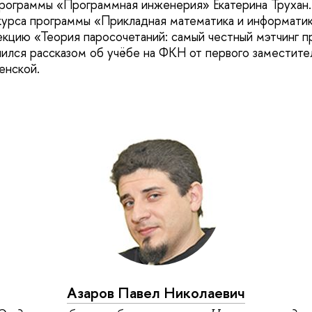
программы «Программная инженерия»‎ Екатерина Трухан.
курса программы «Прикладная математика и информатик
екцию «Теория паросочетаний: самый честный мэтчинг п
шился рассказом об учёбе на ФКН от первого заместите
енской.
Азаров Павел Николаевич