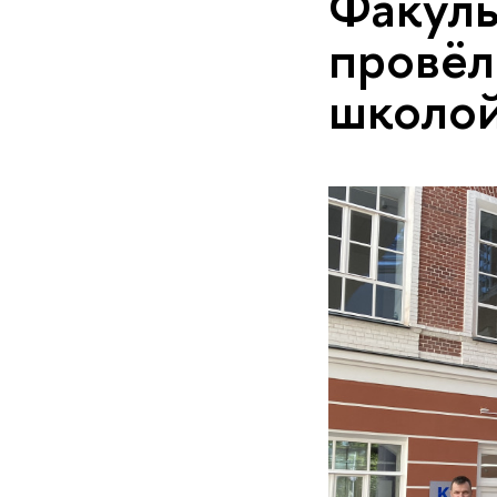
Факуль
провёл
школо