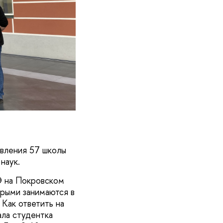
авления 57 школы
наук.
 на Покровском
орыми занимаются в
Как ответить на
ала студентка