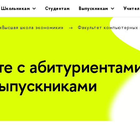
Школьникам
Студентам
Выпускникам
Учител
 «Высшая школа экономики»
Факультет компьютерных
те с абитуриентами
выпускниками