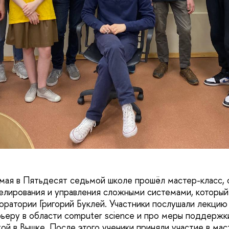
 мая в Пятьдесят седьмой школе прошёл мастер-класс, 
лирования и управления сложными системами, который
оратории Григорий Буклей. Участники послушали лекцию
ьеру в области computer science и про меры поддержк
ой в Вышке. После этого ученики приняли участие в мас