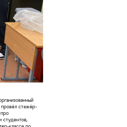
организованный
 провёл стажёр-
 про
и студентов,
тер-классе по