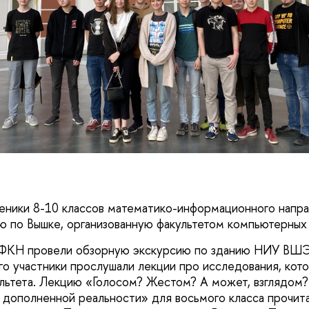
ченики 8-10 классов математико-информационного напр
ю по Вышке, организованную факультетом компьютерных 
 ФКН провели обзорную экскурсию по зданию НИУ ВШЭ
его участники прослушали лекции про исследования, кот
льтета. Лекцию «Голосом? Жестом? А может, взглядом? 
 дополненной реальности»‎ для восьмого класса прочит