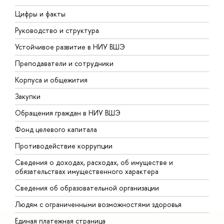
Цифры и факты
Л
Руководство и структура
Д
Устойчивое развитие в НИУ ВШЭ
О
Преподаватели и сотрудники
П
Корпуса и общежития
В
Закупки
П
Обращения граждан в НИУ ВШЭ
А
Фонд целевого капитала
Д
Противодействие коррупции
Ц
Сведения о доходах, расходах, об имуществе и
Б
обязательствах имущественного характера
О
Сведения об образовательной организации
О
Людям с ограниченными возможностями здоровья
Единая платежная страница