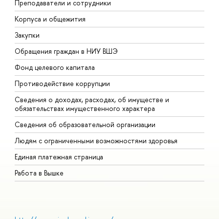
Преподаватели и сотрудники
П
Корпуса и общежития
В
Закупки
П
Обращения граждан в НИУ ВШЭ
А
Фонд целевого капитала
Д
Противодействие коррупции
Ц
Сведения о доходах, расходах, об имуществе и
Б
обязательствах имущественного характера
О
Сведения об образовательной организации
О
Людям с ограниченными возможностями здоровья
Единая платежная страница
Работа в Вышке