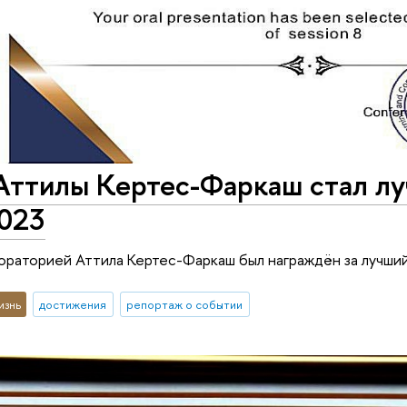
Аттилы Кертес-Фаркаш стал л
023
раторией Аттила Кертес-Фаркаш был награждён за лучши
изнь
достижения
репортаж о событии