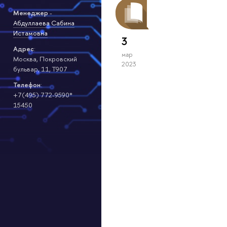
Менеджер
-
Абдуллаева Сабина
Истамовна
3
Адрес
:
мар
Москва, Покровский
2023
бульвар, 11, Т907
Телефон
:
+7(495) 772-9590*
15450