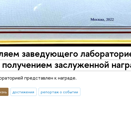
ляем заведующего лаборатори
с получением заслуженной наг
раторией представлен к награде.
изнь
достижения
репортаж о событии