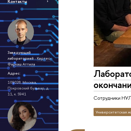
Контакты
Заведующий
лабораторией
-
Кертес-
Фаркаш Аттила
Лаборат
Адрес:
окончани
109028, Москва,
Покровский бульвар, д.
11, к. S941
Сотрудники НУЛ 
Университетская ж