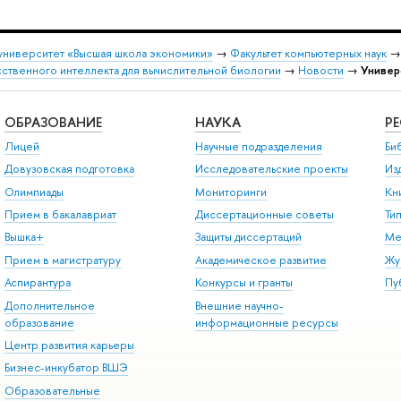
университет «Высшая школа экономики»
→
Факультет компьютерных наук
сственного интеллекта для вычислительной биологии
→
Новости
→
Универ
ОБРАЗОВАНИЕ
НАУКА
Р
Лицей
Научные подразделения
Би
Довузовская подготовка
Исследовательские проекты
Из
Олимпиады
Мониторинги
Кн
Прием в бакалавриат
Диссертационные советы
Ти
Вышка+
Защиты диссертаций
Ме
Прием в магистратуру
Академическое развитие
Жу
Аспирантура
Конкурсы и гранты
Пу
Дополнительное
Внешние научно-
образование
информационные ресурсы
Центр развития карьеры
Бизнес-инкубатор ВШЭ
Образовательные