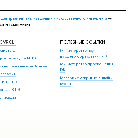
→
Департамент анализа данных и искусственного интеллекта
→
ситетская жизнь
ЕСУРСЫ
ПОЛЕЗНЫЕ ССЫЛКИ
блиотека
Министерство науки и
высшего образования РФ
дательский дом ВШЭ
Министерство просвещения
ижный магазин «БукВышка»
РФ
пография
Массовые открытые онлайн-
диацентр
курсы
рналы ВШЭ
бликации