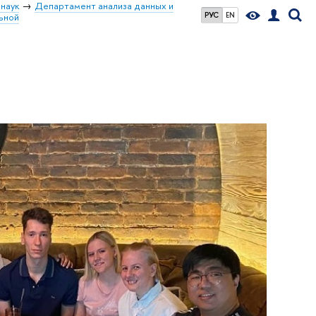
наук
Департамент анализа данных и
РУС
EN
ьной