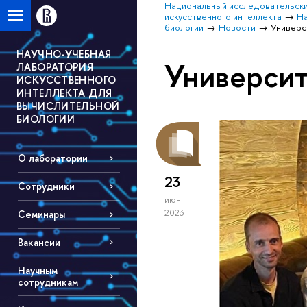
Национальный исследовательски
искусственного интеллекта
На
биологии
Новости
Универс
НАУЧНО-УЧЕБНАЯ
Университ
ЛАБОРАТОРИЯ
ИСКУССТВЕННОГО
ИНТЕЛЛЕКТА ДЛЯ
ВЫЧИСЛИТЕЛЬНОЙ
БИОЛОГИИ
О лаборатории
23
Сотрудники
июн
2023
Семинары
Вакансии
Научным
сотрудникам