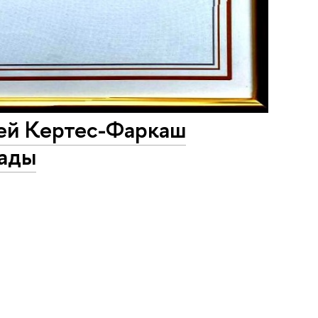
ей Кертес-Фаркаш
рады