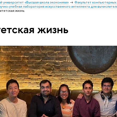
й университет «Высшая школа экономики»
Факультет компьютерных 
учно-учебная лаборатория искусственного интеллекта для вычислител
итетская жизнь
етская жизнь