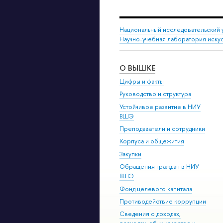
Национальный исследовательский 
Научно-учебная лаборатория иску
О ВЫШКЕ
Цифры и факты
Руководство и структура
Устойчивое развитие в НИУ
ВШЭ
Преподаватели и сотрудники
Корпуса и общежития
Закупки
Обращения граждан в НИУ
ВШЭ
Фонд целевого капитала
Противодействие коррупции
Сведения о доходах,