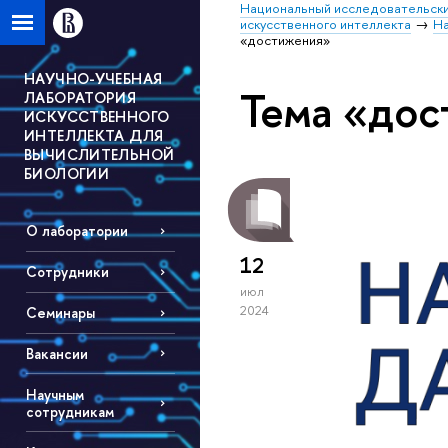
Национальный исследовательски
искусственного интеллекта
На
«достижения»
НАУЧНО-УЧЕБНАЯ
Тема «до
ЛАБОРАТОРИЯ
ИСКУССТВЕННОГО
ИНТЕЛЛЕКТА ДЛЯ
ВЫЧИСЛИТЕЛЬНОЙ
БИОЛОГИИ
О лаборатории
12
Сотрудники
июл
2024
Семинары
Вакансии
Научным
сотрудникам