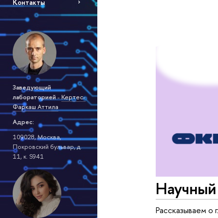
Контакты
Заведующий
лабораторией
-
Кертес-
Фаркаш Аттила
Адрес:
109028, Москва,
Покровский бульвар, д.
11, к. S941
Научный
Рассказываем о 