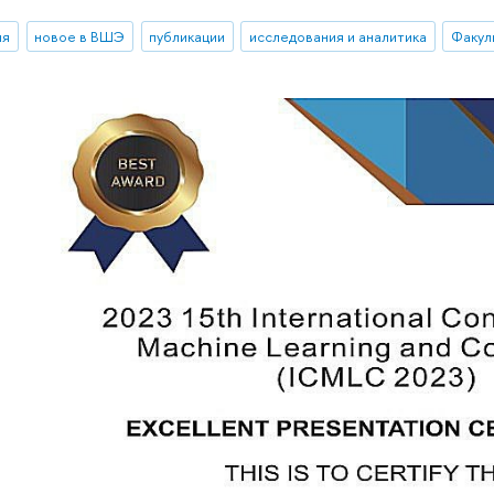
ия
новое в ВШЭ
публикации
исследования и аналитика
Факул