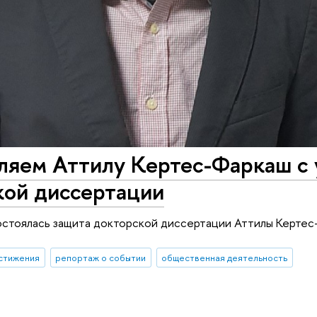
ляем Аттилу Кертес-Фаркаш с 
кой диссертации
состоялась защита докторской диссертации Аттилы Кертес
стижения
репортаж о событии
общественная деятельность