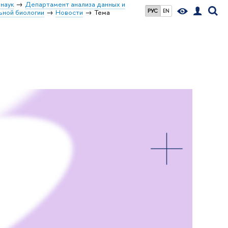
наук
Департамент анализа данных и
РУС
EN
ьной биологии
Новости
Тема