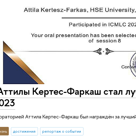
Аттилы Кертес-Фаркаш стал л
023
раторией Аттила Кертес-Фаркаш был награждён за лучши
изнь
достижения
репортаж о событии