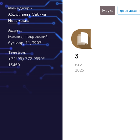
Менеджер
-
Наука
достижен
Абдуллаева Сабина
Истамовна
Адрес
:
Москва, Покровский
бульвар, 11, Т907
Телефон
:
3
+7(495) 772-9590*
мар
15450
2023