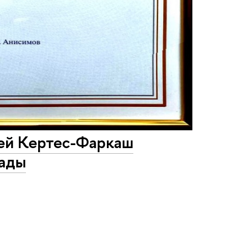
ей Кертес-Фаркаш
рады