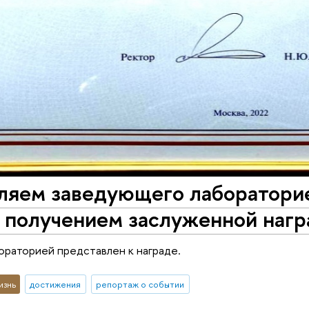
ляем заведующего лаборатори
с получением заслуженной наг
раторией представлен к награде.
изнь
достижения
репортаж о событии