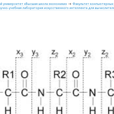
й университет «Высшая школа экономики»
Факультет компьютерных 
учно-учебная лаборатория искусственного интеллекта для вычислител