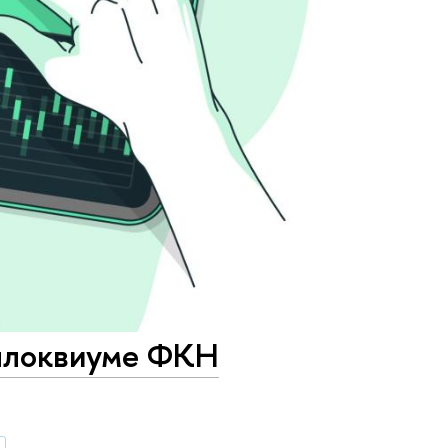
оллоквиуме ФКН