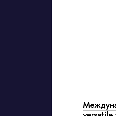
Междунар
versatile