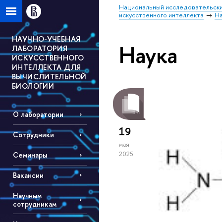
Национальный исследовательски
искусственного интеллекта
На
НАУЧНО-УЧЕБНАЯ
Наука
ЛАБОРАТОРИЯ
ИСКУССТВЕННОГО
ИНТЕЛЛЕКТА ДЛЯ
ВЫЧИСЛИТЕЛЬНОЙ
БИОЛОГИИ
О лаборатории
19
Сотрудники
мая
2025
Семинары
Вакансии
Научным
сотрудникам