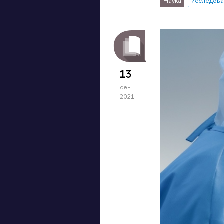
Наука
исследова
13
сен
2021