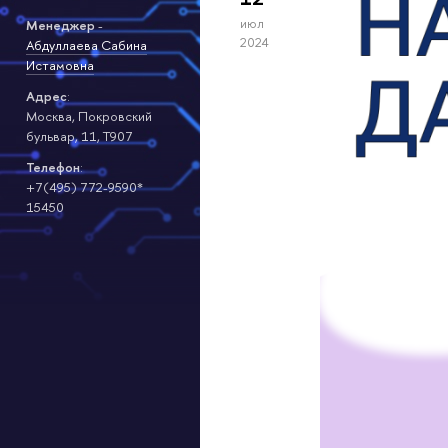
июл
Менеджер
-
2024
Абдуллаева Сабина
Истамовна
Адрес
:
Москва, Покровский
бульвар, 11, Т907
Телефон
:
+7(495) 772-9590*
15450