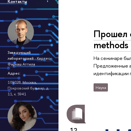
Контакты
Прошел с
methods 
Заведующий
На семинаре был
лабораторией
-
Кертес-
Фаркаш Аттила
Предложенные а
идентификации 
Адрес:
109028, Москва,
Наука
Покровский бульвар, д.
11, к. S941
12