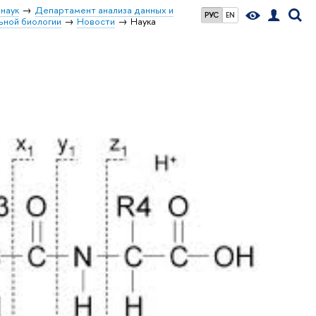
наук
Департамент анализа данных и
РУС
EN
ьной биологии
Новости
Наука