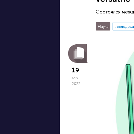
Состоялся межд
Наука
исследова
19
апр
2022