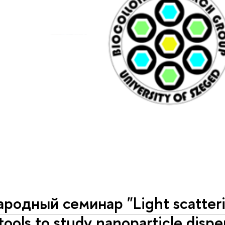
одный семинар "Light scatteri
 tools to study nanoparticle dispe