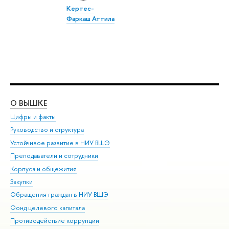
Кертес-
Фаркаш Аттила
О ВЫШКЕ
ОБ
Цифры и факты
Ли
Руководство и структура
Дов
Устойчивое развитие в НИУ ВШЭ
Ол
Преподаватели и сотрудники
При
Корпуса и общежития
Вы
Закупки
При
Обращения граждан в НИУ ВШЭ
Ас
Фонд целевого капитала
До
Противодействие коррупции
Цен