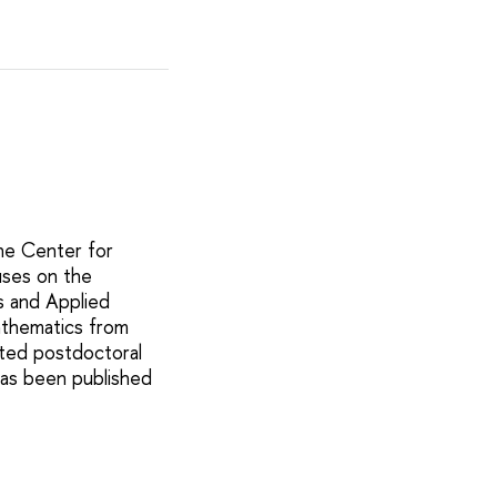
the Center for
uses on the
s and Applied
athematics from
ted postdoctoral
has been published