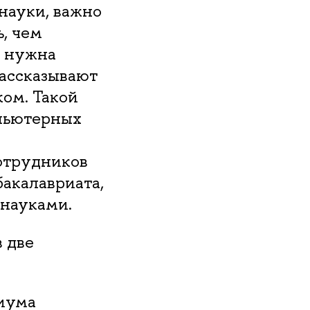
науки, важно
, чем
о нужна
рассказывают
ком. Такой
мпьютерных
отрудников
бакалавриата,
науками.
в две
иума