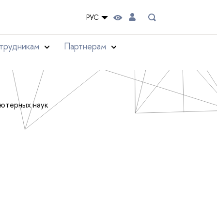
РУС
трудникам
Партнерам
ьютерных наук