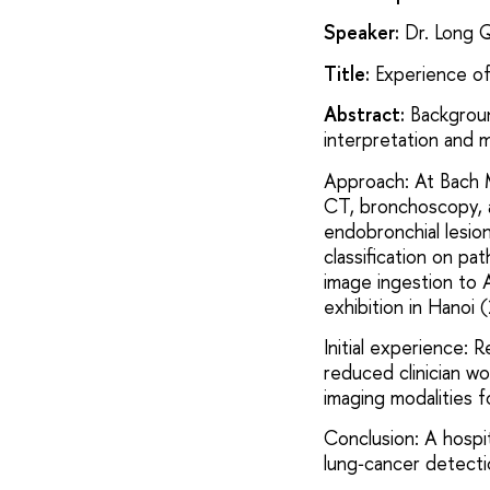
Speaker:
Dr. Long 
Title:
Experience of
Abstract:
Backgroun
interpretation and m
Approach: At Bach 
CT, bronchoscopy, a
endobronchial lesio
classification on p
image ingestion to A
exhibition in Hanoi
Initial experience: 
reduced clinician wo
imaging modalities fo
Conclusion: A hospit
lung‑cancer detecti