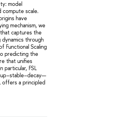
ity: model
d compute scale.
rigins have
lying mechanism, we
 that captures the
ing dynamics through
f Functional Scaling
to predicting the
re that unifies
n particular, FSL
armup–stable–decay—
 offers a principled