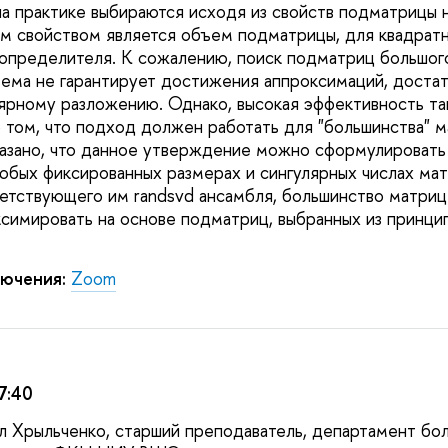
на практике выбираются исходя из свойств подматрицы н
м свойством является объем подматрицы, для квадрат
определителя. К сожалению, поиск подматриц большог
ема не гарантирует достижения аппроксимаций, достат
лярному разложению. Однако, высокая эффективность та
о том, что подход должен работать для "большинства" м
азано, что данное утверждение можно сформулировать
любых фиксированных размерах и сингулярных числах мат
етствующего им randsvd ансамбля, большинство матри
симировать на основе подматриц, выбранных из принци
ючения:
Zoom
7:40
л Хрыльченко, старший преподаватель, департамент бол