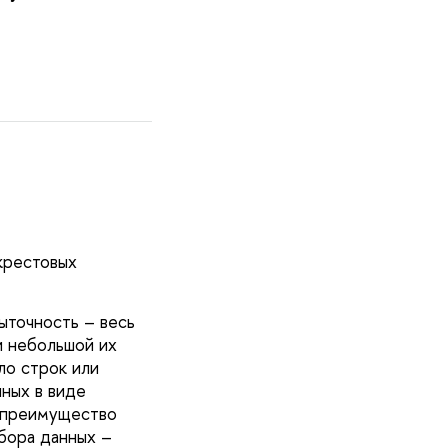
крестовых
ыточность – весь
и небольшой их
ло строк или
ных в виде
е преимущество
бора данных –