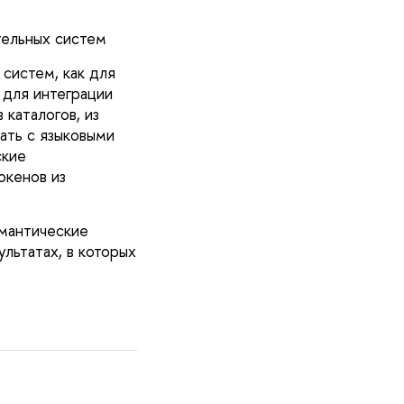
ельных систем
систем, как для
 для интеграции
каталогов, из
ать с языковыми
ские
окенов из
мантические
льтатах, в которых