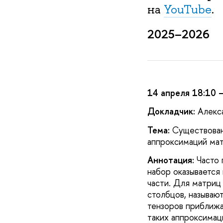
на
YouTube
.
2025–2026
14 апреля 18:10 –
Докладчик:
Алекс
Тема:
Существован
аппроксимаций ма
Аннотация:
Часто 
набор оказывается
части. Для матриц
столбцов, называю
тензоров приближа
таких аппроксимац