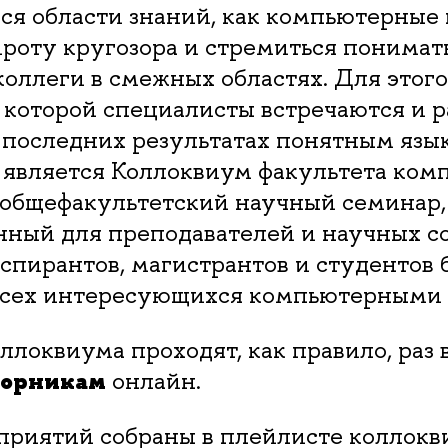
я области знаний, как компьютерные 
роту кругозора и стремиться понимать
оллеги в смежных областях. Для этог
 которой специалисты встречаются и 
 последних результатах понятным язы
 является Коллоквиум факультета ко
общефакультетский научный семинар,
нный для преподавателей и научных с
аспирантов, магистрантов и студентов 
 всех интересующихся компьютерными 
ллоквиума проходят, как правило, раз 
торникам
онлайн.
приятий собраны в плейлисте коллокв