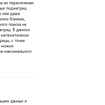
а их пересечении.
ных подматриц
о или даже
очно близких,
кого поиска на
атриц. В данном
 математически
рицы, с точки
ц можно
па максимального
ьших данных и