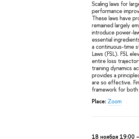
Scaling laws for lar
performance improve
These laws have pro
remained largely em
introduce power-law 
essential ingredient
a continuous-time s
Laws (FSL). FSL elev
entire loss trajector
training dynamics ac
provides a princip
are so effective. Fi
framework for both 
Place:
Zoom
18 ноября 19:00 