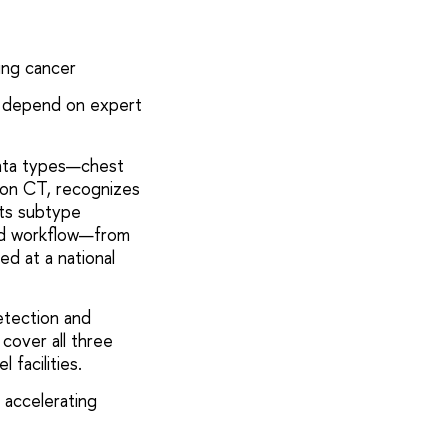
ung cancer
ts depend on expert
data types—chest
 on CT, recognizes
sts subtype
end workflow—from
ed at a national
detection and
 cover all three
 facilities.
r accelerating