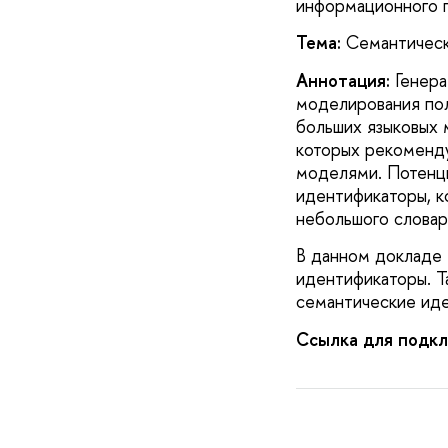
информационного
Тема:
Семантическ
Аннотация:
Генера
моделирования пол
больших языковых 
которых рекоменду
моделями. Потенц
идентификаторы, к
небольшого словар
В данном докладе 
идентификаторы. Т
семантические ид
Ссылка для подкл