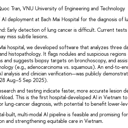
Quoc Tran, VNU University of Engineering and Technology
 AI deployment at Bach Mai Hospital for the diagnosis of l
d: Early detection of lung cancer is difficult. Current tes
ay miss subtle lesions.
Mai hospital, we developed software that analyzes three 
nd histopathology. It flags nodules and suspicious regions
ns and suggests biopsy targets on bronchoscopy, and assi
athology (e.g., adenocarcinoma vs. squamous). An end‑to‑
I analysis and clinician verification—was publicly demonstrat
 (28 Aug–5 Sep 2025).
Research and testing indicate faster, more accurate lesion 
rkload. This is the first hospital‑developed AI in Vietnam to
r lung‑cancer diagnosis, with potential to benefit lower‑level
al‑built, multi‑modal AI pipeline is feasible and promising fo
on and strengthening equitable care in Vietnam.