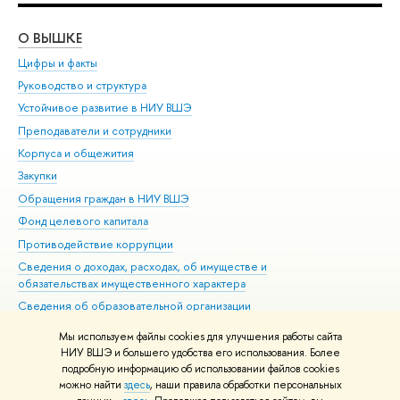
О ВЫШКЕ
ОБ
Цифры и факты
Ли
Руководство и структура
Дов
Устойчивое развитие в НИУ ВШЭ
Ол
Преподаватели и сотрудники
При
Корпуса и общежития
Вы
Закупки
При
Обращения граждан в НИУ ВШЭ
Ас
Фонд целевого капитала
До
Противодействие коррупции
Цен
Сведения о доходах, расходах, об имуществе и
Би
обязательствах имущественного характера
Об
Сведения об образовательной организации
Обр
Людям с ограниченными возможностями здоровья
Мы используем файлы cookies для улучшения работы сайта
Единая платежная страница
НИУ ВШЭ и большего удобства его использования. Более
подробную информацию об использовании файлов cookies
Работа в Вышке
можно найти
здесь
, наши правила обработки персональных