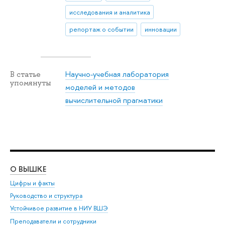
исследования и аналитика
репортаж о событии
инновации
Научно-учебная лаборатория
В статье
упомянуты
моделей и методов
вычислительной прагматики
О ВЫШКЕ
ОБ
Цифры и факты
Ли
Руководство и структура
Дов
Устойчивое развитие в НИУ ВШЭ
Ол
Преподаватели и сотрудники
При