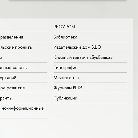
РЕСУРСЫ
разделения
Библиотека
льские проекты
Издательский дом ВШЭ
и
Книжный магазин «БукВышка»
онные советы
Типография
ертаций
Медиацентр
ое развитие
Журналы ВШЭ
гранты
Публикации
учно-информационные