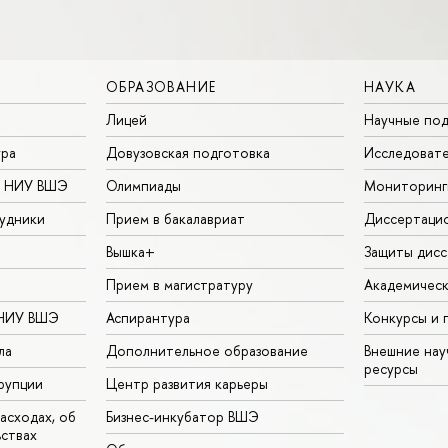
ОБРАЗОВАНИЕ
НАУКА
Лицей
Научные под
ура
Довузовская подготовка
Исследовате
в НИУ ВШЭ
Олимпиады
Мониторинг
удники
Прием в бакалавриат
Диссертаци
Вышка+
Защиты дисс
Прием в магистратуру
Академическ
 НИУ ВШЭ
Аспирантура
Конкурсы и 
ла
Дополнительное образование
Внешние на
ресурсы
рупции
Центр развития карьеры
асходах, об
Бизнес-инкубатор ВШЭ
ьствах