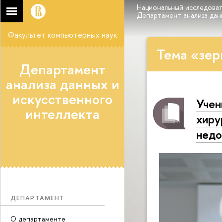
Национальный исследоват
Департамент анализа дан
Факультет компьютерных наук
Тема «зер
Департамент
анализа данных и
искусственного
Учен
интеллекта
хиру
недо
ДЕПАРТАМЕНТ
О департаменте