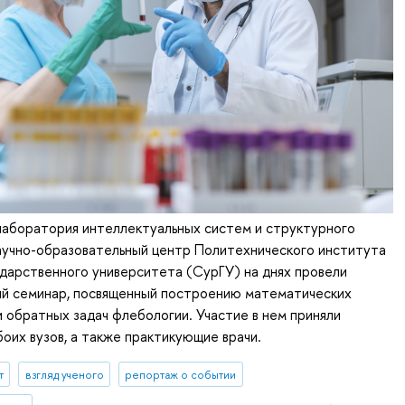
аборатория интеллектуальных систем и структурного
аучно-образовательный центр Политехнического института
дарственного университета (СурГУ) на днях провели
ий семинар, посвященный построению математических
 обратных задач флебологии. Участие в нем приняли
оих вузов, а также практикующие врачи.
т
взгляд ученого
репортаж о событии