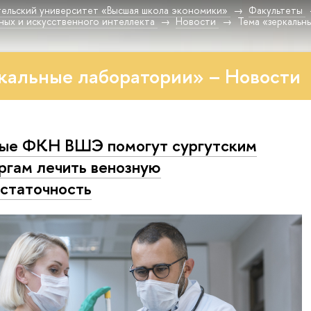
ельский университет «Высшая школа экономики»
Факультеты
ных и искусственного интеллекта
Новости
Тема «зеркальн
кальные лаборатории» – Новости
ые ФКН ВШЭ помогут сургутским
ргам лечить венозную
статочность