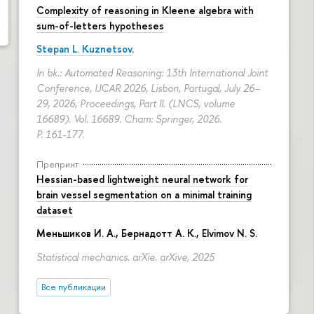
Complexity of reasoning in Kleene algebra with
sum-of-letters hypotheses
Stepan L. Kuznetsov
.
In bk.: Automated Reasoning: 13th International Joint
Conference, IJCAR 2026, Lisbon, Portugal, July 26–
29, 2026, Proceedings, Part II. (LNCS, volume
16689). Vol. 16689. Cham: Springer, 2026.
P. 161-177.
Препринт
Hessian-based lightweight neural network for
brain vessel segmentation on a minimal training
dataset
Меньшиков И. А.
,
Бернадотт А. К.
,
Elvimov N. S.
Statistical mechanics. arXie. arXive, 2025
Все публикации