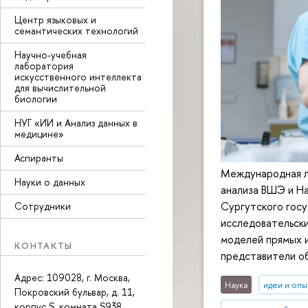
Центр языковых и
семантических технологий
Научно-учебная
лаборатория
искусственного интеллекта
для вычислительной
биологии
НУГ «ИИ и Анализ данных в
медицине»
Аспиранты
Международная л
Науки о данных
анализа ВШЭ и Н
Сургутского госу
Сотрудники
исследовательск
моделей прямых и
КОНТАКТЫ
представители об
Адрес: 109028, г. Москва,
Наука
идеи и опы
Покровский бульвар, д. 11,
корпус S, комната S938