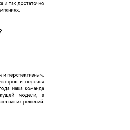
ка и так достаточно
мпаниях.
?
м и перспективным.
кторов и перечня
года наша команда
екущей модели, а
нка наших решений.