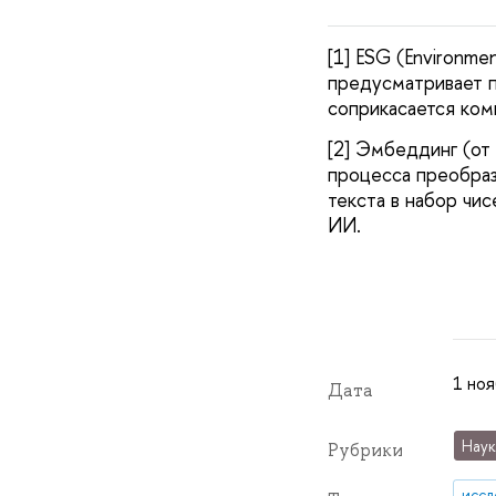
[1]
ESG (Environmen
предусматривает п
соприкасается ком
[2]
Эмбеддинг (от 
процесса преобра
текста в набор чи
ИИ.
1 ноя
Дата
Наук
Рубрики
иссл