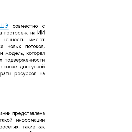
ВШЭ
совместно с
а построена на ИИ
ю ценность имеют
е новых потоков,
и модель, которая
их подверженности
 основе доступной
траты ресурсов на
пании представлена
такой информации
росетях, такие как