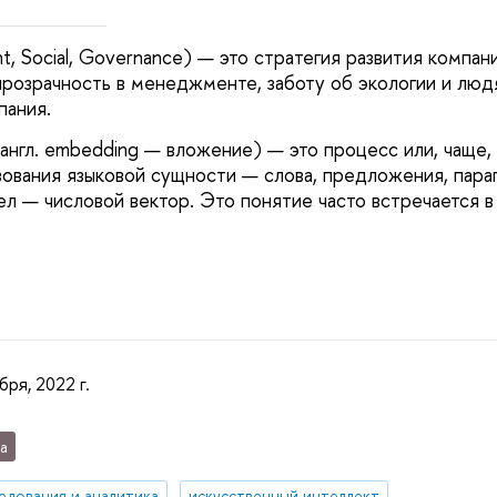
t, Social, Governance) — это стратегия развития компани
розрачность в менеджменте, заботу об экологии и люд
пания.
англ. embedding
—
вложение)
—
это процесс или, чаще,
зования языковой сущности
—
слова, предложения, пара
сел
—
числовой вектор. Это понятие часто встречается в
бря, 2022 г.
а
едования и аналитика
искусственный интеллект