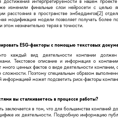
я достижения интерпретируемости в нашем проек
кже изменили финальные слои нейросети с целью яв
ии расстояния в пространстве эмбеддингов
[2]
отдел
нная модификация модели позволяет получать более п
ри этом незначительно теряя в точности.
зировать ESG-факторы с помощью текстовых докум
, что каждый вид деятельности компании должен
ками. Текстовое описание и информация о компани
 много ценных фактов о виде деятельности компании, о
е сложности. Поэтому специальным образом выполнен
й информацией может подсветить риск-факторы компан
тями вы сталкиваетесь в процессе работы?
ь заключается в том, что для большинства компаний д
цифике их деятельности. Подробную информацию публи