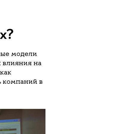
х?
вые модели
 влияния на
 как
 компаний в