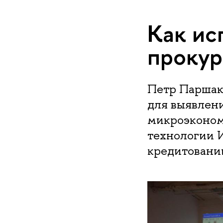
Как ис
прокур
Петр Паршак
для выявлен
микроэкономи
технологии 
кредитовани