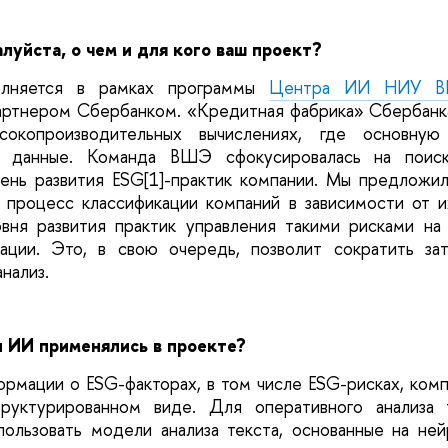
луйста, о чем и для кого ваш проект?
олняется в рамках программы
Центра ИИ НИУ 
артнером Сбербанком. «Кредитная фабрика» Сбербанк
сокопроизводительных вычислениях, где основну
е данные. Команда ВШЭ сфокусировалась на поиск
ень развития ESG
[1]
-практик компании. Мы предложил
 процесс классификации компаний в зависимости от 
вня развития практик управления такими рисками на
ации. Это, в свою очередь, позволит сократить за
нализ.
 ИИ применялись в проекте?
ормации о ESG-факторах, в том числе ESG-рисках, ком
труктурированном виде. Для оперативного анализа 
ользовать модели анализа текста, основанные на ней