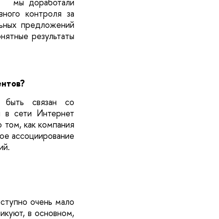
те мы доработали
ного контроля за
ьных предложений
онятные результаты
ентов?
 быть связан со
и в сети Интернет
 том, как компания
ное ассоциирование
ий.
оступно очень мало
куют, в основном,