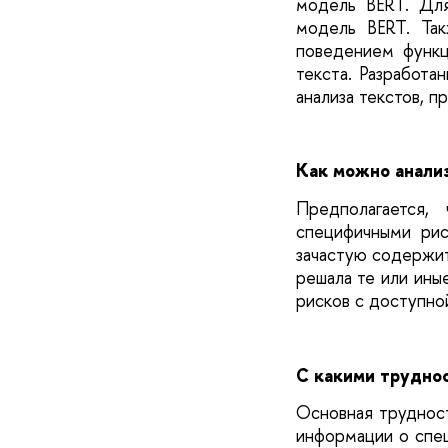
модель BERT. Дл
модель BERT. Та
поведением функц
текста. Разработа
анализа текстов, п
Как можно анали
Предполагается
специфичными рис
зачастую содержит
решала те или ины
рисков с доступно
С какими труднос
Основная трудност
информации о спе