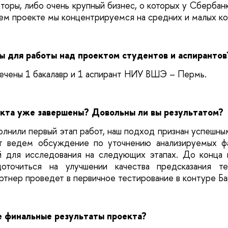
торы, либо очень крупный бизнес, о которых у Сбербан
ем проекте мы концентрируемся на средних и малых ко
ы для работы над проектом студентов и аспирантов
лечены 1 бакалавр и 1 аспирант НИУ ВШЭ – Пермь.
екта уже завершены? Довольны ли вы результатом?
лнили первый этап работ, наш подход признан успешны
т ведем обсуждение по уточнению анализируемых фа
й для исследования на следующих этапах. До конца 
доточиться на улучшении качества предсказания т
ртнер проведет в первичное тестирование в контуре Ба
е финальные результаты проекта?