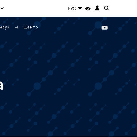
РУС
 наук
Центр
а