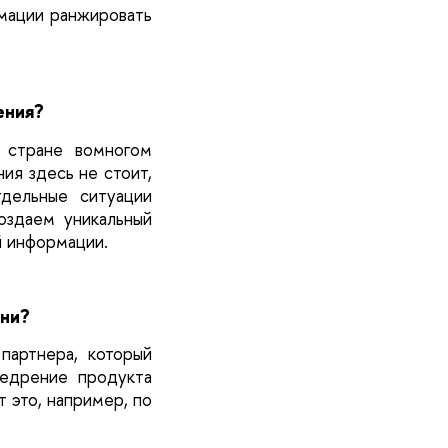
рмации ранжировать
ения?
й стране вомногом
ия здесь не стоит,
дельные ситуации
оздаем уникальный
й информации.
зни?
партнера, который
недрение продукта
т это, например, по