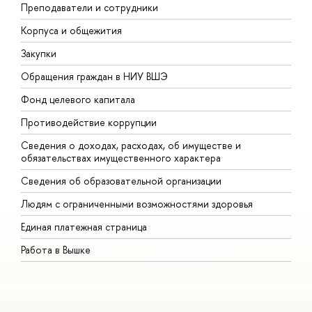
Преподаватели и сотрудники
П
Корпуса и общежития
В
Закупки
П
Обращения граждан в НИУ ВШЭ
А
Фонд целевого капитала
Д
Противодействие коррупции
Ц
Сведения о доходах, расходах, об имуществе и
Б
обязательствах имущественного характера
О
Сведения об образовательной организации
О
Людям с ограниченными возможностями здоровья
Единая платежная страница
Работа в Вышке