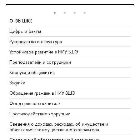
О ВЫШКЕ
Цифры и факты
Л
Руководство и структура
Д
Устойчивое развитие в НИУ ВШЭ
О
Преподаватели и сотрудники
П
Корпуса и общежития
В
Закупки
П
Обращения граждан в НИУ ВШЭ
А
Фонд целевого капитала
Д
Противодействие коррупции
Ц
Сведения о доходах, расходах, об имуществе и
Б
обязательствах имущественного характера
О
Сведения об образовательной организации