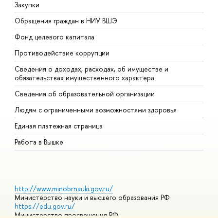
Закупки
П
Обращения граждан в НИУ ВШЭ
А
Фонд целевого капитала
Д
Противодействие коррупции
Ц
Сведения о доходах, расходах, об имуществе и
Б
обязательствах имущественного характера
О
Сведения об образовательной организации
О
Людям с ограниченными возможностями здоровья
Единая платежная страница
Работа в Вышке
http://www.minobrnauki.gov.ru/
Министерство науки и высшего образования РФ
https://edu.gov.ru/
Министерство просвещения РФ