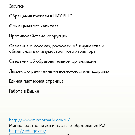
Закупки
П
Обращения граждан в НИУ ВШЭ
А
Фонд целевого капитала
Д
Противодействие коррупции
Ц
Сведения о доходах, расходах, об имуществе и
Б
обязательствах имущественного характера
О
Сведения об образовательной организации
О
Людям с ограниченными возможностями здоровья
Единая платежная страница
Работа в Вышке
http://www.minobrnauki.gov.ru/
Министерство науки и высшего образования РФ
https://edu.gov.ru/