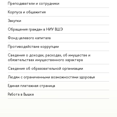
Преподаватели и сотрудники
П
Корпуса и общежития
В
Закупки
П
Обращения граждан в НИУ ВШЭ
А
Фонд целевого капитала
Д
Противодействие коррупции
Ц
Сведения о доходах, расходах, об имуществе и
Б
обязательствах имущественного характера
О
Сведения об образовательной организации
О
Людям с ограниченными возможностями здоровья
Единая платежная страница
Работа в Вышке