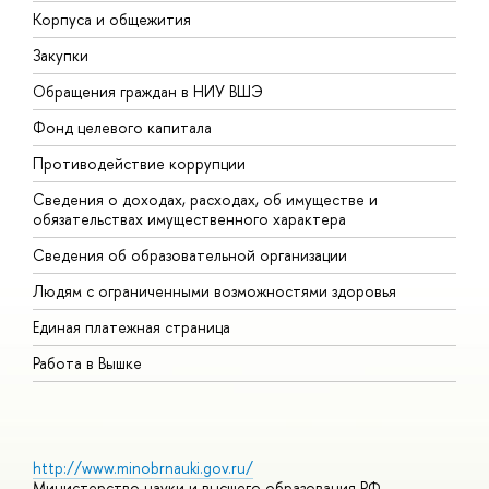
Корпуса и общежития
В
Закупки
П
Обращения граждан в НИУ ВШЭ
А
Фонд целевого капитала
Д
Противодействие коррупции
Ц
Сведения о доходах, расходах, об имуществе и
Б
обязательствах имущественного характера
О
Сведения об образовательной организации
О
Людям с ограниченными возможностями здоровья
Единая платежная страница
Работа в Вышке
http://www.minobrnauki.gov.ru/
Министерство науки и высшего образования РФ