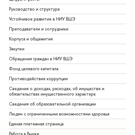
Руководство и структура
Д
Устойчивое развитие в НИУ ВШЭ
О
Преподаватели и сотрудники
П
Корпуса и общежития
В
Закупки
П
Обращения граждан в НИУ ВШЭ
А
Фонд целевого капитала
Д
Противодействие коррупции
Ц
Сведения о доходах, расходах, об имуществе и
Б
обязательствах имущественного характера
О
Сведения об образовательной организации
О
Людям с ограниченными возможностями здоровья
Единая платежная страница
Работа в Вышке