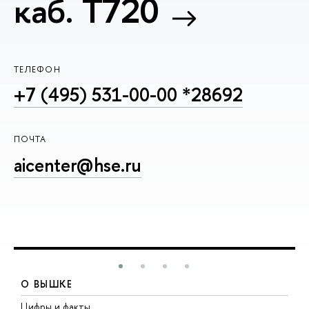
каб. T720
ТЕЛЕФОН
+7 (495) 531-00-00 *28692
ПОЧТА
aicenter@hse.ru
О ВЫШКЕ
Цифры и факты
Л