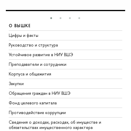
О ВЫШКЕ
Цифры и факты
Л
Руководство и структура
Д
Устойчивое развитие в НИУ ВШЭ
О
Преподаватели и сотрудники
П
Корпуса и общежития
В
Закупки
П
Обращения граждан в НИУ ВШЭ
А
Фонд целевого капитала
Д
Противодействие коррупции
Ц
Сведения о доходах, расходах, об имуществе и
Б
обязательствах имущественного характера