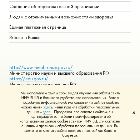
О
Сведения об образовательной организации
О
Людям с ограниченными возможностями здоровья
Единая платежная страница
Работа в Вышке
http://www.minobrnauki.gov.ru/
Министерство науки и высшего образования РФ
https://edu.gov.ru/
Министерство просвещения РФ
https://elearning.hse.ru/mooc
Мы используем файлы cookies для улучшения работы сайта
Массовые открытые онлайн-курсы
НИУ ВШЭ и большего удобства его использования. Более
подробную информацию об использовании файлов cookies
можно найти
здесь
, наши правила обработки персональных
данных –
здесь
. Продолжая пользоваться сайтом, вы
✖
© НИУ ВШЭ 1993–2026
Адреса и контакты
Условия
подтверждаете, что были проинформированы об
использования материалов
Политика конфиденциальности
Карта
использовании файлов cookies сайтом НИУ ВШЭ и согласны
сайта
с нашими правилами обработки персональных данных. Вы
Шрифты HSE Sans и HSE Slab разработаны в
Школе дизайна НИУ
можете отключить файлы cookies в настройках Вашего
ВШЭ
браузера.
Редактору