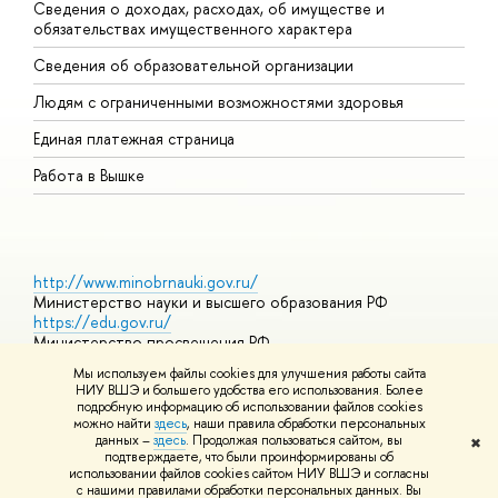
Сведения о доходах, расходах, об имуществе и
Б
обязательствах имущественного характера
О
Сведения об образовательной организации
О
Людям с ограниченными возможностями здоровья
Единая платежная страница
Работа в Вышке
http://www.minobrnauki.gov.ru/
Министерство науки и высшего образования РФ
https://edu.gov.ru/
Министерство просвещения РФ
https://elearning.hse.ru/mooc
Мы используем файлы cookies для улучшения работы сайта
Массовые открытые онлайн-курсы
НИУ ВШЭ и большего удобства его использования. Более
подробную информацию об использовании файлов cookies
можно найти
здесь
, наши правила обработки персональных
данных –
здесь
. Продолжая пользоваться сайтом, вы
✖
© НИУ ВШЭ 1993–2026
Адреса и контакты
Условия
подтверждаете, что были проинформированы об
использования материалов
Политика конфиденциальности
Карта
использовании файлов cookies сайтом НИУ ВШЭ и согласны
сайта
с нашими правилами обработки персональных данных. Вы