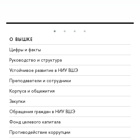
О ВЫШКЕ
Цифры и факты
Л
Руководство и структура
Д
Устойчивое развитие в НИУ ВШЭ
О
Преподаватели и сотрудники
П
Корпуса и общежития
В
Закупки
П
Обращения граждан в НИУ ВШЭ
А
Фонд целевого капитала
Д
Противодействие коррупции
Ц