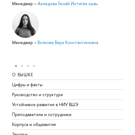
Менеджер
–
Ахмедова Гюнай Интигам кызы
Менеджер
–
Волкова Вера Константиновна
О ВЫШКЕ
ОБР
Цифры и факты
Лице
Руководство и структура
Довуз
Устойчивое развитие в НИУ ВШЭ
Олим
Преподаватели и сотрудники
Прием
Корпуса и общежития
Вышк
Закупки
Прием