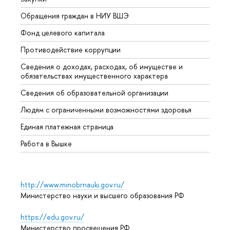
Обращения граждан в НИУ ВШЭ
Аспир
Фонд целевого капитала
Допол
Противодействие коррупции
Центр
Сведения о доходах, расходах, об имуществе и
Бизне
обязательствах имущественного характера
Образ
Сведения об образовательной организации
Обрат
Людям с ограниченными возможностями здоровья
Единая платежная страница
Работа в Вышке
http://www.minobrnauki.gov.ru/
Министерство науки и высшего образования РФ
https://edu.gov.ru/
Министерство просвещения РФ