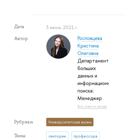
Дата
3 июня, 2021 г.
Рословцева
Автор
Кристина
Олеговна
Департамент
больших
данных и
информационного
поиска:
Менеджер
Все новости автора
Рубрики
Университетская жизнь
Темы
лектории
профессора