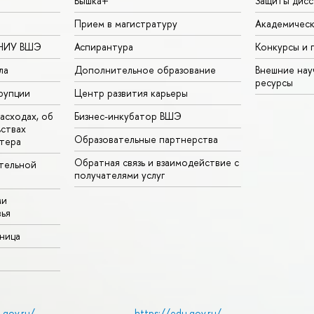
Вышка+
Защиты дисс
Прием в магистратуру
Академическ
 НИУ ВШЭ
Аспирантура
Конкурсы и 
ла
Дополнительное образование
Внешние на
ресурсы
рупции
Центр развития карьеры
асходах, об
Бизнес-инкубатор ВШЭ
ьствах
Образовательные партнерства
тера
Обратная связь и взаимодействие с
тельной
получателями услуг
ми
ья
аница
.gov.ru/
https://edu.gov.ru/