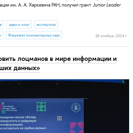
ции им. А. А. Харкевича РАН, получил грант
Junior Leader
я
идеи и опыт
экспертиза
и
Факультет компьютерных наук
18 ноября, 2024 г.
овить лоцманов в мире информации и
ших данных»