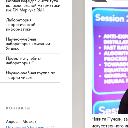
Базовая кафедра Института
вычислительной математики
им. Г.И. Марчука РАН
Лаборатория
теоретической
информатики
Научно-учебная
лаборатория компании
Яндекс
Проектно-учебная
лаборатория Т
Научно-учебная группа по
теории чисел
КОНТАКТЫ
Никита Пучкин, 
Адрес: г. Москва,
искусственного 
Покровский бульвар, д. 11