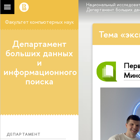
Национальный исследоват
Департамент больших да
Факультет компьютерных наук
Тема «экс
Департамент
больших данных
и
Перв
информационного
Мин
поиска
ДЕПАРТАМЕНТ