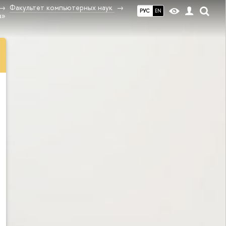
Факультет компьютерных наук
РУС
EN
а»