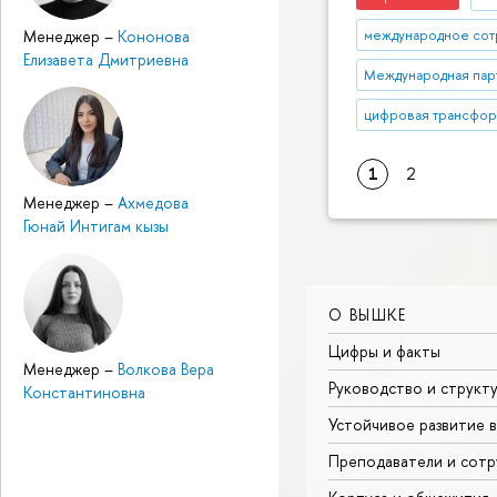
Менеджер
–
Кононова
международное сот
Елизавета Дмитриевна
Международная пар
цифровая трансфо
1
2
Менеджер
–
Ахмедова
Гюнай Интигам кызы
О ВЫШКЕ
Цифры и факты
Менеджер
–
Волкова Вера
Руководство и структ
Константиновна
Устойчивое развитие 
Преподаватели и сотр