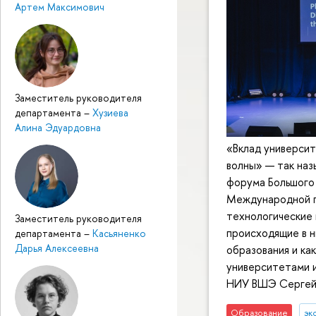
Артем Максимович
Заместитель руководителя
департамента
–
Хузиева
Алина Эдуардовна
«Вклад университ
волны» — так наз
форума Большого 
Международной п
технологические
Заместитель руководителя
происходящие в 
департамента
–
Касьяненко
Дарья Алексеевна
образования и ка
университетами 
НИУ ВШЭ Сергей
Образование
эк