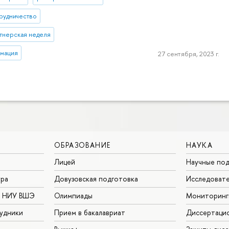
рудничество
тнерская неделя
рмация
27 сентября, 2023 г.
ОБРАЗОВАНИЕ
НАУКА
Лицей
Научные под
ура
Довузовская подготовка
Исследовате
в НИУ ВШЭ
Олимпиады
Мониторинг
удники
Прием в бакалавриат
Диссертаци