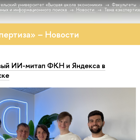
ельский университет «Высшая школа экономики»
Факультеты
нных и информационного поиска
Новости
Тема «экспертиз
пертиза» – Новости
ый ИИ-митап ФКН и Яндекса в
ске