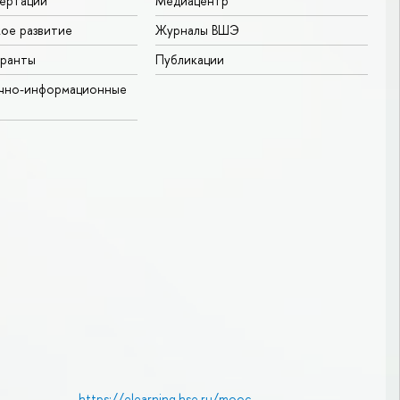
ертаций
Медиацентр
ое развитие
Журналы ВШЭ
гранты
Публикации
учно-информационные
https://elearning.hse.ru/mooc