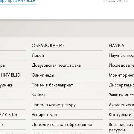
боратории НИУ ВШЭ
23 мая, 2017 г.
ОБРАЗОВАНИЕ
НАУКА
Лицей
Научные под
ура
Довузовская подготовка
Исследовате
в НИУ ВШЭ
Олимпиады
Мониторинг
удники
Прием в бакалавриат
Диссертаци
Вышка+
Защиты дисс
Прием в магистратуру
Академическ
 НИУ ВШЭ
Аспирантура
Конкурсы и 
ла
Дополнительное образование
Внешние на
ресурсы