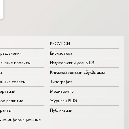
РЕСУРСЫ
разделения
Библиотека
льские проекты
Издательский дом ВШЭ
и
Книжный магазин «БукВышка»
онные советы
Типография
ертаций
Медиацентр
ое развитие
Журналы ВШЭ
гранты
Публикации
учно-информационные