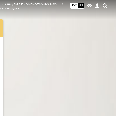
Факультет компьютерных наук
РУС
EN
ие методы»