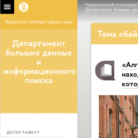
Национальный исследоват
Департамент больших да
Факультет компьютерных наук
Тема «бай
Департамент
больших данных
и
«Алг
информационного
нахо
поиска
кото
ДЕПАРТАМЕНТ