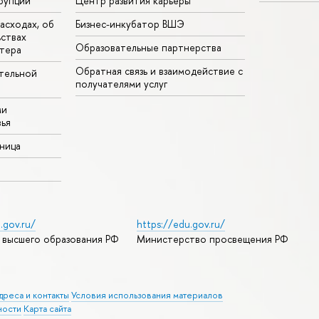
рупции
Центр развития карьеры
асходах, об
Бизнес-инкубатор ВШЭ
ьствах
Образовательные партнерства
тера
Обратная связь и взаимодействие с
тельной
получателями услуг
ми
ья
аница
.gov.ru/
https://edu.gov.ru/
 высшего образования РФ
Министерство просвещения РФ
дреса и контакты
Условия использования материалов
ности
Карта сайта