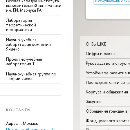
Базовая кафедра Института
международные ла
вычислительной математики
им. Г.И. Марчука РАН
Лаборатория
теоретической
информатики
Научно-учебная
О ВЫШКЕ
лаборатория компании
Яндекс
Цифры и факты
Проектно-учебная
Руководство и структ
лаборатория Т
Устойчивое развитие 
Научно-учебная группа по
теории чисел
Преподаватели и сотр
Корпуса и общежития
Закупки
КОНТАКТЫ
Обращения граждан в
Фонд целевого капита
Адрес: г. Москва,
Покровский бульвар, д. 11