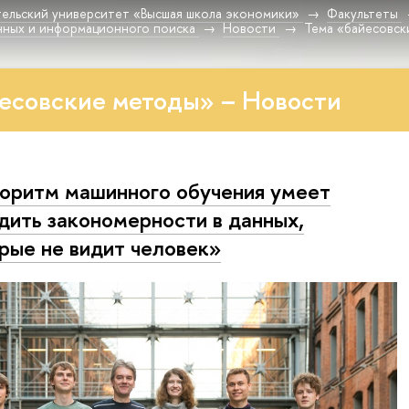
ельский университет «Высшая школа экономики»
Факультеты
нных и информационного поиска
Новости
Тема «байесовск
есовские методы» – Новости
оритм машинного обучения умеет
дить закономерности в данных,
рые не видит человек»