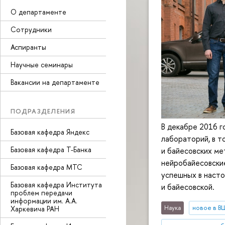
О департаменте
Сотрудники
Аспиранты
Научные семинары
Вакансии на департаменте
ПОДРАЗДЕЛЕНИЯ
В декабре 2016 г
Базовая кафедра Яндекс
лабораторий, в т
Базовая кафедра Т-Банка
и байесовских м
нейробайесовски
Базовая кафедра МТС
успешных в наст
Базовая кафедра Института
и байесовской.
проблем передачи
информации им. А.А.
Наука
новое в 
Харкевича РАН