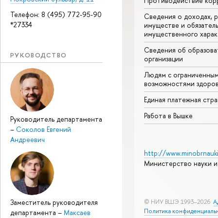
Противодействие кор
Телефон: 8 (495) 772-95-90
Сведения о доходах, р
*27334
имуществе и обязател
имущественного харак
Сведения об образова
РУКОВОДСТВО
организации
Людям с ограниченны
возможностями здоров
Единая платежная стр
Работа в Вышке
Руководитель департамента
–
Соколов Евгений
Андреевич
http://www.minobrnauki
Министерство науки и
Заместитель руководителя
© НИУ ВШЭ 1993–2026
А
Политика конфиденциаль
департамента
–
Максаев