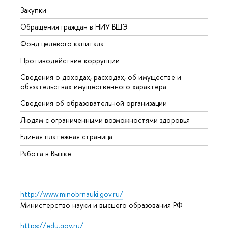
Закупки
Прием
Обращения граждан в НИУ ВШЭ
Аспир
Фонд целевого капитала
Допол
Противодействие коррупции
Центр
Сведения о доходах, расходах, об имуществе и
Бизне
обязательствах имущественного характера
Образ
Сведения об образовательной организации
Обрат
Людям с ограниченными возможностями здоровья
Единая платежная страница
Работа в Вышке
http://www.minobrnauki.gov.ru/
Министерство науки и высшего образования РФ
https://edu.gov.ru/