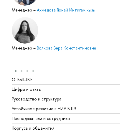
Менеджер
–
Ахмедова Гюнай Интигам кызы
Менеджер
–
Волкова Вера Константиновна
О ВЫШКЕ
ОБР
Цифры и факты
Лице
Руководство и структура
Довуз
Устойчивое развитие в НИУ ВШЭ
Олим
Преподаватели и сотрудники
Прием
Корпуса и общежития
Вышк