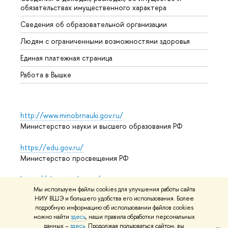
обязательствах имущественного характера
Образ
Сведения об образовательной организации
Обрат
Людям с ограниченными возможностями здоровья
Единая платежная страница
Работа в Вышке
http://www.minobrnauki.gov.ru/
Министерство науки и высшего образования РФ
https://edu.gov.ru/
Министерство просвещения РФ
https://elearning.hse.ru/mooc
Массовые открытые онлайн-курсы
Мы используем файлы cookies для улучшения работы сайта
НИУ ВШЭ и большего удобства его использования. Более
подробную информацию об использовании файлов cookies
можно найти
здесь
, наши правила обработки персональных
данных –
здесь
. Продолжая пользоваться сайтом, вы
© НИУ ВШЭ 1993–2026
Адреса и контакты
Условия