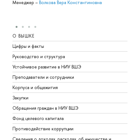
Менеджер
–
Волкова Вера Константиновна
О ВЫШКЕ
ОБР
Цифры и факты
Лице
Руководство и структура
Довуз
Устойчивое развитие в НИУ ВШЭ
Олим
Преподаватели и сотрудники
Прием
Корпуса и общежития
Вышк
Закупки
Прием
Обращения граждан в НИУ ВШЭ
Аспир
Фонд целевого капитала
Допол
Противодействие коррупции
Центр
Сведения о доходах, расходах, об имуществе и
Бизне