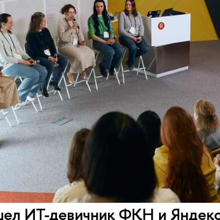
шел ИТ-девичник ФКН и Яндек