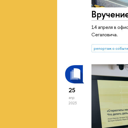
Вручени
14 апреля в офи
Сегаловича.
репортаж о событ
25
апр
2023