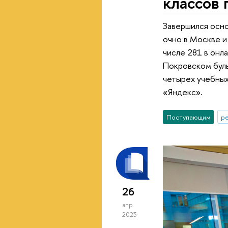
классов
Завершился осн
очно в Москве и
числе 281 в онл
Покровском буль
четырех учебных
«Яндекс».
Поступающим
р
26
апр
2023