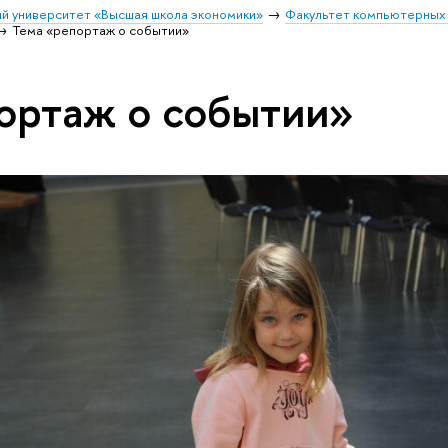
й университет «Высшая школа экономики»
Факультет компьютерных 
Тема «репортаж о событии»
ортаж о событии»