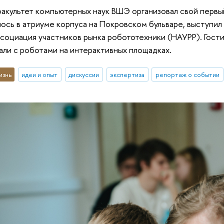
факультет компьютерных наук ВШЭ организовал свой перв
ось в атриуме корпуса на Покровском бульваре, выступил
социация участников рынка робототехники (НАУРР). Гости
ли с роботами на интерактивных площадках.
изнь
идеи и опыт
дискуссии
экспертиза
репортаж о событии