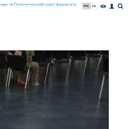
наук
Попечительский совет факультета
РУС
EN