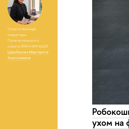
Ответственный
секретарь
Попечительского
совета ФКН НИУ ВШЭ
Щербакова Маргарита
Анатольевна
Робокошк
ухом на