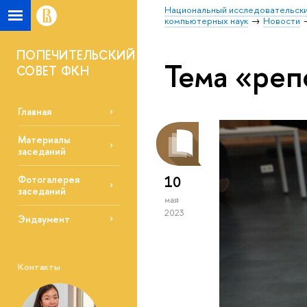
Национальный исследовательски
компьютерных наук
Новости
ПОПЕЧИТЕЛЬСКИЙ
Тема «реп
СОВЕТ ФКН
Главная
Материалы
заседаний
10
Фотогалерея
заседаний
мая
2023
Эндаумент
Контакты