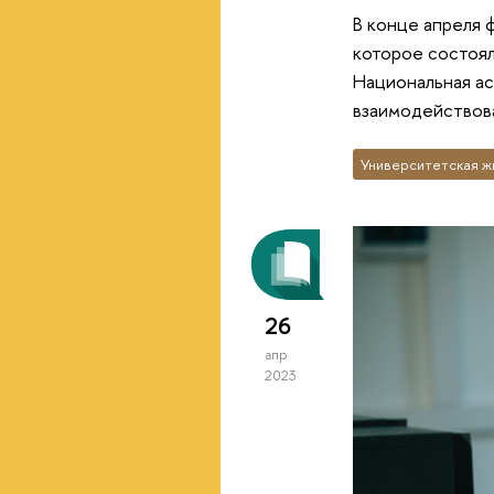
В конце апреля 
которое состоял
Национальная ас
взаимодействова
Университетская ж
26
апр
2023