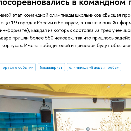
 посоревновались в командном
овной этап командной олимпиады школьников «Высшая про
 еще 19 городах России и Беларуси, а также в онлайн-форм
айн-формате), каждая из которых состояла из трех ученико
варе пришли более 560 человек, так что пришлось задей
 корпусах. Имена победителей и призеров будут объявле
епортаж о событии
бакалавриат
олимпиада «Высшая проба»