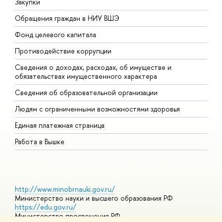
Закупки
П
Обращения граждан в НИУ ВШЭ
А
Фонд целевого капитала
Д
Противодействие коррупции
Ц
Сведения о доходах, расходах, об имуществе и
Б
обязательствах имущественного характера
О
Сведения об образовательной организации
О
Людям с ограниченными возможностями здоровья
Единая платежная страница
Работа в Вышке
http://www.minobrnauki.gov.ru/
Министерство науки и высшего образования РФ
https://edu.gov.ru/
Министерство просвещения РФ