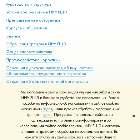
Руководство и структура
Дов
Устойчивое развитие в НИУ ВШЭ
Ол
Преподаватели и сотрудники
При
Корпуса и общежития
Вы
Закупки
При
Обращения граждан в НИУ ВШЭ
Ас
Фонд целевого капитала
До
Противодействие коррупции
Цен
Сведения о доходах, расходах, об имуществе и
Би
обязательствах имущественного характера
Об
Сведения об образовательной организации
Обр
Людям с ограниченными возможностями здоровья
Мы используем файлы cookies для улучшения работы сайта
Единая платежная страница
НИУ ВШЭ и большего удобства его использования. Более
подробную информацию об использовании файлов cookies
Работа в Вышке
можно найти
здесь
, наши правила обработки персональных
данных –
здесь
. Продолжая пользоваться сайтом, вы
✖
Редактору
подтверждаете, что были проинформированы об
© НИУ ВШЭ 1993–2026
Адреса и контакты
Условия использования
использовании файлов cookies сайтом НИУ ВШЭ и согласны
с нашими правилами обработки персональных данных. Вы
материалов
Политика конфиденциальности
Карта сайта
можете отключить файлы cookies в настройках Вашего
Шрифты HSE Sans и HSE Slab разработаны в
Школе дизайна НИУ ВШЭ