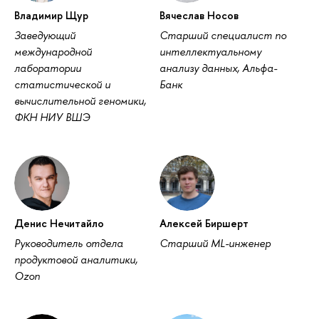
ладимир Щур
ячеслав Носо
Заведующий
Старший специалист по
международной
интеллектуальному
лаборатории
анализу данных, Альфа-
статистической и
Банк
ычислительной геномики,
ФКН НИУ ВШЭ
Денис Нечитайло
Алексей Биршерт
Руководитель отдела
Старший ML-инженер
продуктовой аналитики,
Ozon