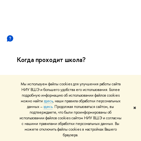
Когда проходит школа?
Мы используем файлы cookies для улучшения работы сайта
НИУ ВШЭ и большего удобства его использования. Более
подробную информацию об использовании файлов cookies
можно найти
здесь
, наши правила обработки персональных
данных –
здесь
. Продолжая пользоваться сайтом, вы
24—25 августа 2024
✖
подтверждаете, что были проинформированы о
использовании файлов cookies сайтом НИУ ВШЭ и согласны
с нашими правилами обработки персональных данных. Вы
можете отключить файлы cookies в настройках Вашего
раузера.