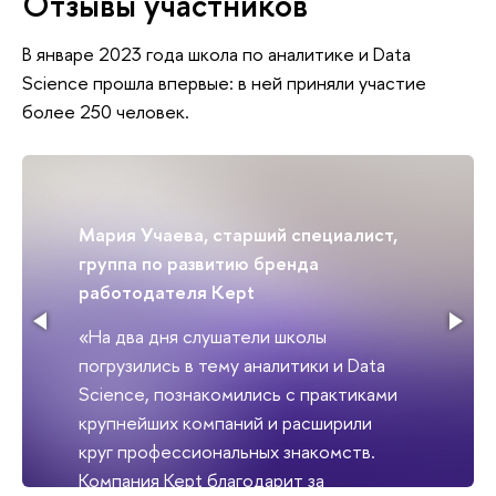
Отзывы участнико
январе 2023 года школа по аналитике и Data
Science прошла впервые: в ней приняли участие
олее 250 человек.
Мария Учаева, старший специалист,
руппа по развитию бренда
работодателя Kept
«На два дня слушатели школы
погрузились в тему аналитики и Data
Science, познакомились с практиками
крупнейших компаний и расширили
круг профессиональных знакомств.
Компания Kept благодарит за