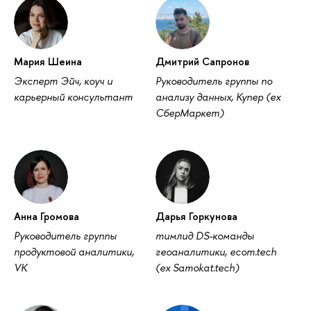
Мария Шеина
Дмитрий Сапроно
Эксперт Эйч, коуч и
Руководитель группы по
карьерный консультант
анализу данных, Купер (ex
СберМаркет)
Анна Громова
Дарья Горкунова
Руководитель группы
тимлид DS-команды
продуктовой аналитики,
еоаналитики, ecom.tech
VK
(ex Samokat.tech)