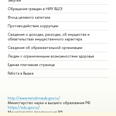
Закупки
П
Обращения граждан в НИУ ВШЭ
А
Фонд целевого капитала
Д
Противодействие коррупции
Ц
Сведения о доходах, расходах, об имуществе и
Б
обязательствах имущественного характера
О
Сведения об образовательной организации
О
Людям с ограниченными возможностями здоровья
Единая платежная страница
Работа в Вышке
http://www.minobrnauki.gov.ru/
Министерство науки и высшего образования РФ
https://edu.gov.ru/
Министерство просвещения РФ