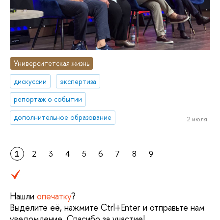
Университетская жизнь
дискуссии
экспертиза
репортаж о событии
дополнительное образование
2 июля
1
2
3
4
5
6
7
8
9
Нашли
опечатку
?
Выделите её, нажмите Ctrl+Enter и отправьте нам
уведомление. Спасибо за участие!