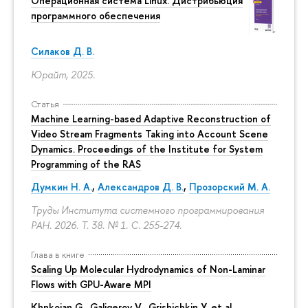
Операционная система Linux. Дистрибьюция
программного обеспечения
Силаков Д. В.
Юрайт, 2025.
Статья
Machine Learning-based Adaptive Reconstruction of
Video Stream Fragments Taking into Account Scene
Dynamics. Proceedings of the Institute for System
Programming of the RAS
Думкин Н. А.
,
Александров Д. В.
,
Прозорский М. А.
Труды Института системного программирования
РАН. 2026. Т. 38. № 1.
С. 255-274.
Глава в книге
Scaling Up Molecular Hydrodynamics of Non-Laminar
Flows with GPU-Aware MPI
Khnkoian G.,
Galigerov V.
, Grishichkin Y. et al.