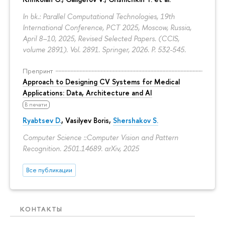
In bk.: Parallel Computational Technologies, 19th
International Conference, PCT 2025, Moscow, Russia,
April 8–10, 2025, Revised Selected Papers. (CCIS,
volume 2891). Vol. 2891. Springer, 2026.
P. 532-545.
Препринт
Approach to Designing CV Systems for Medical
Applications: Data, Architecture and AI
В печати
Ryabtsev D.
,
Vasilyev Boris
,
Shershakov S.
Computer Science ::Computer Vision and Pattern
Recognition. 2501.14689. arXiv, 2025
Все публикации
КОНТАКТЫ