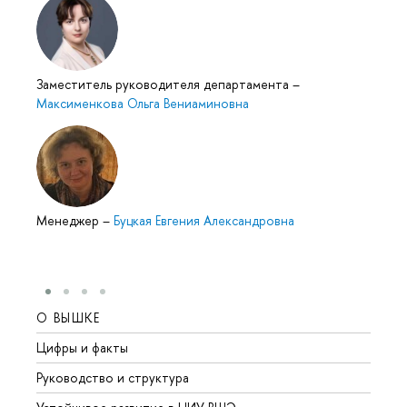
Заместитель руководителя департамента
–
Максименкова Ольга Вениаминовна
Менеджер
–
Буцкая Евгения Александровна
О ВЫШКЕ
ОБР
Цифры и факты
Лице
Руководство и структура
Довуз