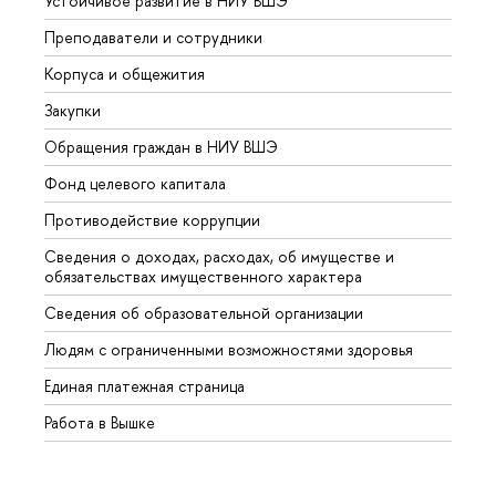
Устойчивое развитие в НИУ ВШЭ
Олим
Преподаватели и сотрудники
Прием
Корпуса и общежития
Вышк
Закупки
Прием
Обращения граждан в НИУ ВШЭ
Аспир
Фонд целевого капитала
Допол
Противодействие коррупции
Центр
Сведения о доходах, расходах, об имуществе и
Бизне
обязательствах имущественного характера
Образ
Сведения об образовательной организации
Обрат
Людям с ограниченными возможностями здоровья
Единая платежная страница
Работа в Вышке