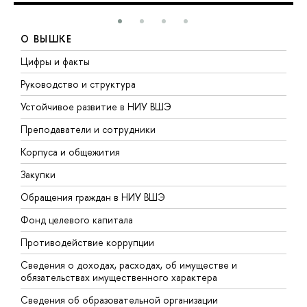
О ВЫШКЕ
Цифры и факты
Л
Руководство и структура
Д
Устойчивое развитие в НИУ ВШЭ
О
Преподаватели и сотрудники
П
Корпуса и общежития
В
Закупки
П
Обращения граждан в НИУ ВШЭ
А
Фонд целевого капитала
Д
Противодействие коррупции
Ц
Сведения о доходах, расходах, об имуществе и
Б
обязательствах имущественного характера
О
Сведения об образовательной организации