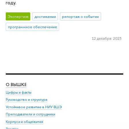
году.
Экспертиза
достижения
репортаж о событии
программное обеспечение
12 декабря 2023
О ВЫШКЕ
ОБ
Цифры и факты
Ли
Руководство и структура
Дов
Устойчивое развитие в НИУ ВШЭ
Ол
Преподаватели и сотрудники
При
Корпуса и общежития
Вы
Закупки
При