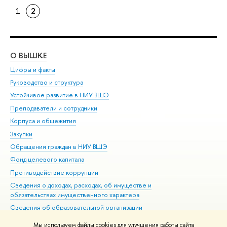
1
2
О ВЫШКЕ
ОБ
Цифры и факты
Ли
Руководство и структура
Дов
Устойчивое развитие в НИУ ВШЭ
Ол
Преподаватели и сотрудники
При
Корпуса и общежития
Вы
Закупки
При
Обращения граждан в НИУ ВШЭ
Ас
Фонд целевого капитала
До
Противодействие коррупции
Цен
Сведения о доходах, расходах, об имуществе и
Би
обязательствах имущественного характера
Об
Сведения об образовательной организации
Обр
Людям с ограниченными возможностями здоровья
Мы используем файлы cookies для улучшения работы сайта