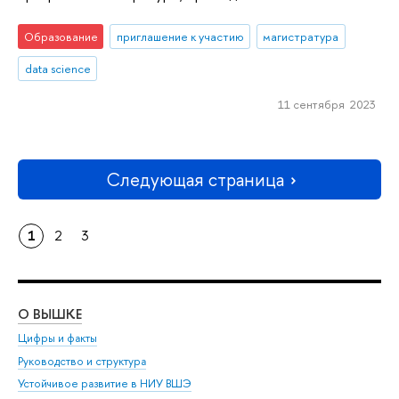
Образование
приглашение к участию
магистратура
data science
11 сентября 2023
Следующая страница
1
2
3
О ВЫШКЕ
ОБ
Цифры и факты
Ли
Руководство и структура
Дов
Устойчивое развитие в НИУ ВШЭ
Ол