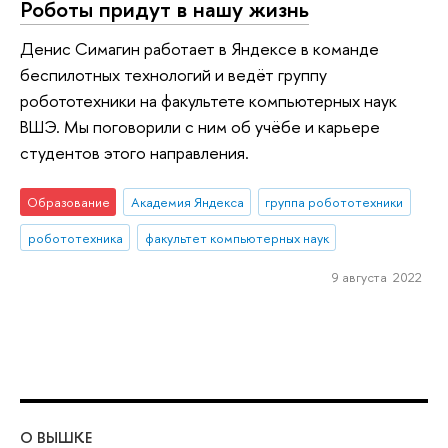
Роботы придут в нашу жизнь
Денис Симагин работает в Яндексе в команде
беспилотных технологий и ведёт группу
робототехники на факультете компьютерных наук
ВШЭ. Мы поговорили с ним об учёбе и карьере
студентов этого направления.
Образование
Академия Яндекса
группа робототехники
робототехника
факультет компьютерных наук
9 августа 2022
О ВЫШКЕ
ОБ