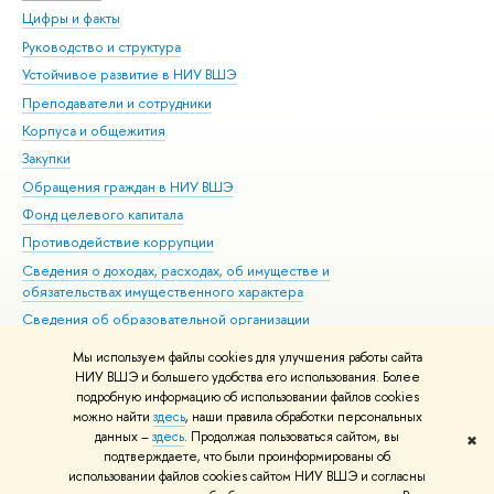
Цифры и факты
Ли
Руководство и структура
Дов
Устойчивое развитие в НИУ ВШЭ
Ол
Преподаватели и сотрудники
При
Корпуса и общежития
Вы
Закупки
При
Обращения граждан в НИУ ВШЭ
Ас
Фонд целевого капитала
До
Противодействие коррупции
Цен
Сведения о доходах, расходах, об имуществе и
Би
обязательствах имущественного характера
Об
Сведения об образовательной организации
Обр
Людям с ограниченными возможностями здоровья
Мы используем файлы cookies для улучшения работы сайта
Единая платежная страница
НИУ ВШЭ и большего удобства его использования. Более
подробную информацию об использовании файлов cookies
Работа в Вышке
можно найти
здесь
, наши правила обработки персональных
данных –
здесь
. Продолжая пользоваться сайтом, вы
✖
Редактору
подтверждаете, что были проинформированы об
© НИУ ВШЭ 1993–2026
Адреса и контакты
Условия использования
использовании файлов cookies сайтом НИУ ВШЭ и согласны