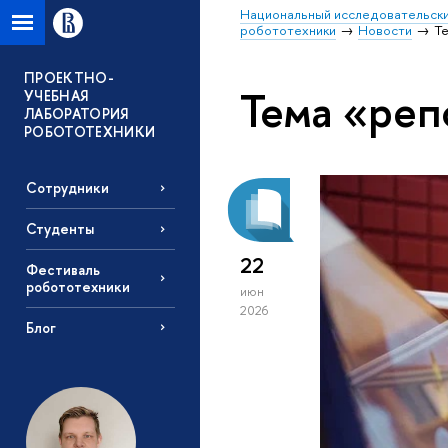
Национальный исследовательски
робототехники
Новости
Т
ПРОЕКТНО-
Тема «реп
УЧЕБНАЯ
ЛАБОРАТОРИЯ
РОБОТОТЕХНИКИ
Сотрудники
Студенты
22
Фестиваль
робототехники
июн
2026
Блог