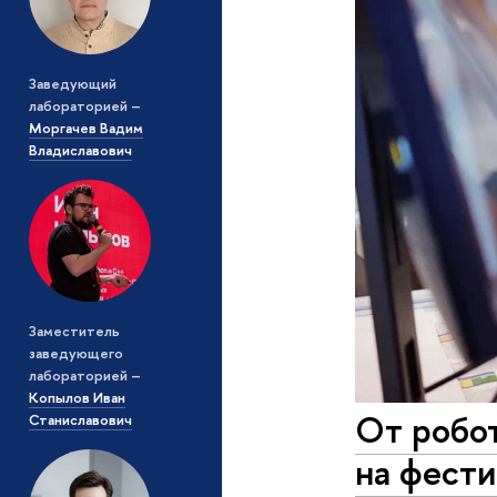
Заведующий
лабораторией –
Моргачев Вадим
Владиславович
Заместитель
заведующего
лабораторией
–
Копылов Иван
От робо
Станиславович
на фест