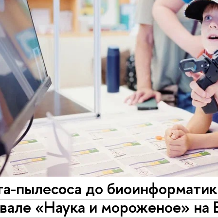
та-пылесоса до биоинформати
ивале «Наука и мороженое» на