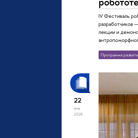
роботот
IV Фестиваль ро
разработчиков —
лекции и демонс
антропоморфног
Программа развити
22
янв
2026