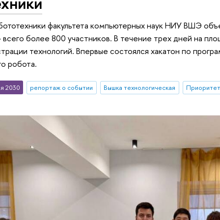
ехники
бототехники факультета компьютерных наук НИУ ВШЭ объ
 всего более 800 участников. В течение трех дней на пл
трации технологий. Впервые состоялся хакатон по прогр
о робота.
я 2030
репортаж о событии
Вышка технологическая
Приоритет