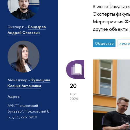
В июне факульте
Эксперты факуль
Мероприятия ФК
Эксперт
–
Бондарев
другие объекты 
Андрей Олегович
Общество
лект
Менеджер
-
Кузнецова
20
Ксения Антоновна
апр
Адрес:
2026
АУК "Покровский
бульвар", Покровский б-
р, д.11, каб. S918