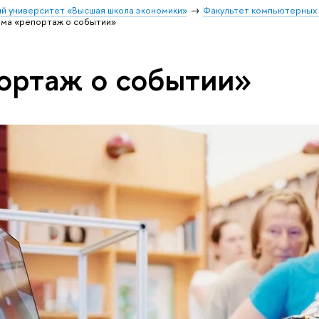
й университет «Высшая школа экономики»
Факультет компьютерных 
ема «репортаж о событии»
ортаж о событии»