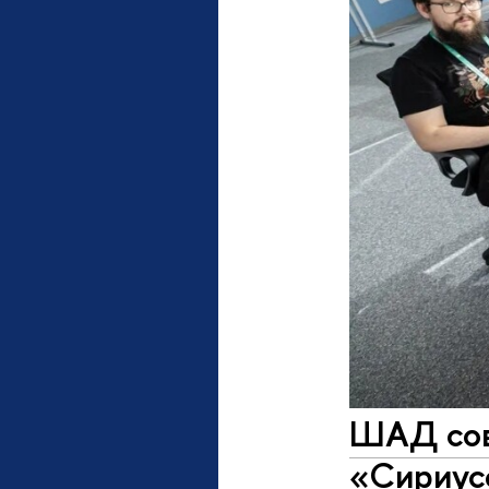
ШАД сов
«Сириус