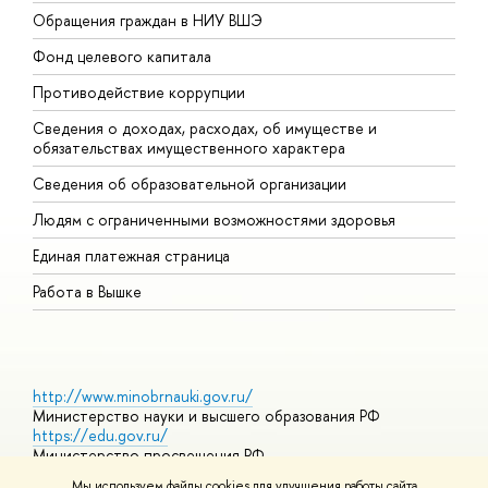
Обращения граждан в НИУ ВШЭ
А
Фонд целевого капитала
Д
Противодействие коррупции
Ц
Сведения о доходах, расходах, об имуществе и
Б
обязательствах имущественного характера
О
Сведения об образовательной организации
О
Людям с ограниченными возможностями здоровья
Единая платежная страница
Работа в Вышке
http://www.minobrnauki.gov.ru/
Министерство науки и высшего образования РФ
https://edu.gov.ru/
Министерство просвещения РФ
https://elearning.hse.ru/mooc
Мы используем файлы cookies для улучшения работы сайта