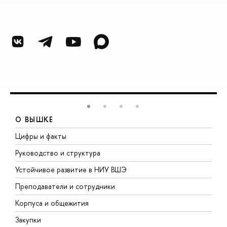
О ВЫШКЕ
Цифры и факты
Л
Руководство и структура
Д
Устойчивое развитие в НИУ ВШЭ
О
Преподаватели и сотрудники
П
Корпуса и общежития
В
Закупки
П