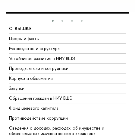
О ВЫШКЕ
Цифры и факты
Л
Руководство и структура
Д
Устойчивое развитие в НИУ ВШЭ
О
Преподаватели и сотрудники
П
Корпуса и общежития
В
Закупки
П
Обращения граждан в НИУ ВШЭ
А
Фонд целевого капитала
Д
Противодействие коррупции
Ц
Сведения о доходах, расходах, об имуществе и
Б
обязательствах имущественного характера