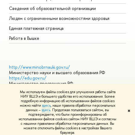
О
Сведения об образовательной организации
О
Людям с ограниченными возможностями здоровья
Единая платежная страница
Работа в Вышке
http://www.minobrnauki.gov.ru/
Министерство науки и высшего образования РФ
https://edu.gov.ru/
Министерство просвещения РФ
https://elearning.hse.ru/mooc
Мы используем файлы cookies для улучшения работы сайта
Массовые открытые онлайн-курсы
НИУ ВШЭ и большего удобства его использования. Более
подробную информацию об использовании файлов cookies
можно найти
здесь
, наши правила обработки персональных
данных –
здесь
. Продолжая пользоваться сайтом, вы
✖
© НИУ ВШЭ 1993–2026
Адреса и контакты
Условия
подтверждаете, что были проинформированы об
использования материалов
Политика конфиденциальности
Карта
использовании файлов cookies сайтом НИУ ВШЭ и согласны
сайта
с нашими правилами обработки персональных данных. Вы
Шрифты HSE Sans и HSE Slab разработаны в
Школе дизайна НИУ
можете отключить файлы cookies в настройках Вашего
ВШЭ
браузера.